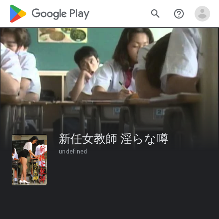
google_logo Play
search
help_outline
新任女教師 淫らな噂
undefined