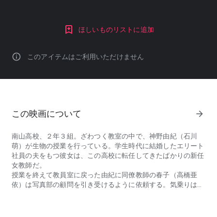
ほしいものリストに追加
info
このアイテムはご利用いただけません
この映画について
arrow_forward
南山高校、２年３組。ざわつく教室の中で、神野由紀（石川
萌）が生物の授業を行っている。学生時代に結婚したエリート
社員の夫をもつ彼女は、この高校に転任してきたばかりの新任
女教師だ。
授業を終えて教員室に戻った由紀に同僚教師の春子（高橋亜
依）は写真部の顧問を引き受けるように依頼する。気乗りはし
南山高校、２年３組。ざわつく教室の中で、神野由紀（石川萌）が
ないが、やむなく引き受ける由紀。そんな由紀を、先輩教師の
多田がじっと見つめる。多田と春子は、密かに不倫関係を続け
ている不良教師だった。