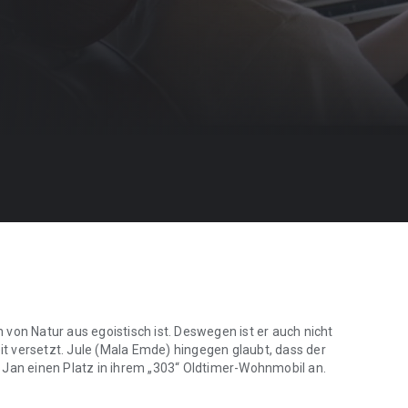
von Natur aus egoistisch ist. Deswegen ist er auch nicht
eit versetzt. Jule (Mala Emde) hingegen glaubt, dass der
 Jan einen Platz in ihrem „303“ Oldtimer-Wohnmobil an.
on Natur aus egoistisch ist. Deswegen ist er auch nicht weiter überra