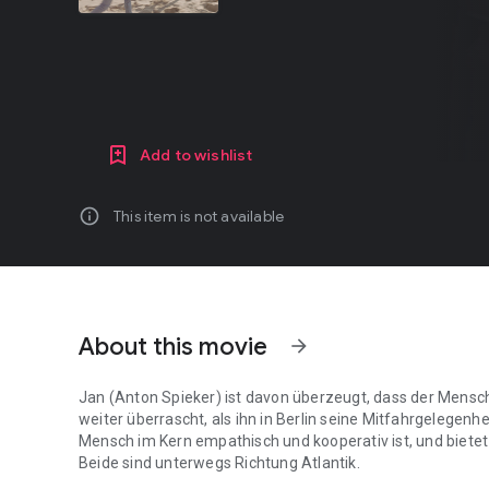
Add to wishlist
info
This item is not available
About this movie
arrow_forward
Jan (Anton Spieker) ist davon überzeugt, dass der Mensch 
weiter überrascht, als ihn in Berlin seine Mitfahrgelegenh
Mensch im Kern empathisch und kooperativ ist, und bietet
Beide sind unterwegs Richtung Atlantik.
Jan (Anton Spieker) ist davon überzeugt, dass der Mensch v