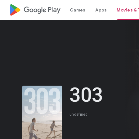
google_logo Play
Games
Apps
Movies & 
303
undefined