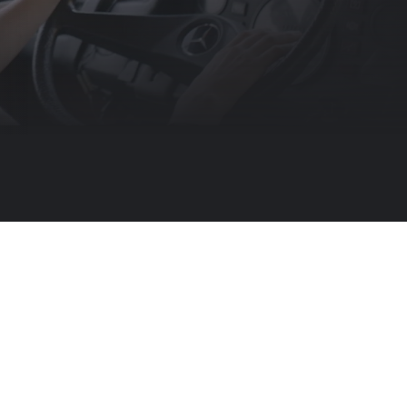
scht, als ihn in Berlin seine Mitfahrgelegenheit versetzt. Jule (Mala