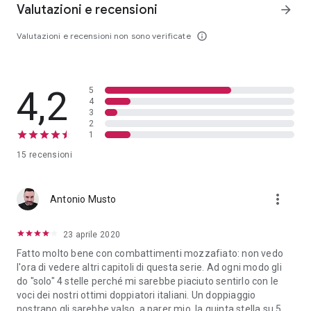
Valutazioni e recensioni
Kang, l’ufficiale delle forze speciali Sonya Blade e la stella del
arrow_forward
cinema Johnny Cage - un’improbabile compagine di eroi con il
compito di salvare l’umanità. Per farlo, devono sconfiggere le
Valutazioni e recensioni non sono verificate
info_outline
orde di gladiatori del Regno Esterno di Shang Tsung e
diventare campioni del torneo di Mortal Kombat. Tutto questo
nel primo film animato di Mortal Kombat Legends!
4,2
5
4
3
2
1
15 recensioni
more_vert
Antonio Musto
23 aprile 2020
Fatto molto bene con combattimenti mozzafiato: non vedo
l'ora di vedere altri capitoli di questa serie. Ad ogni modo gli
do "solo" 4 stelle perché mi sarebbe piaciuto sentirlo con le
voci dei nostri ottimi doppiatori italiani. Un doppiaggio
nostrano gli sarebbe valso, a parer mio, la quinta stella su 5.