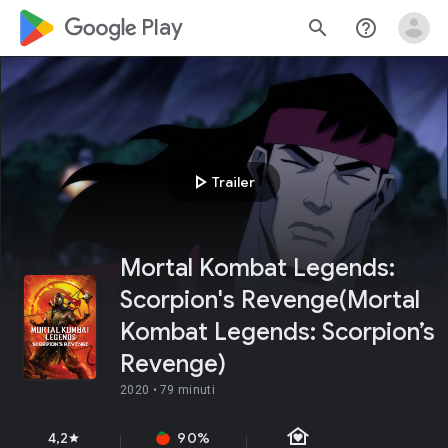
google_logo Play
search
help_outline
play_arrow
Trailer
Mortal Kombat Legends:
Scorpion's Revenge(Mortal
Kombat Legends: Scorpion’s
Revenge)
2020 •
79 minuti
family_home
4,2
90%
star