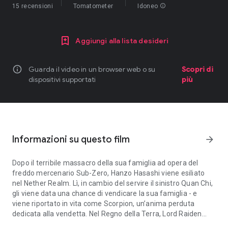
15 recensioni
Tomatometer
Idoneo
info
Aggiungi alla lista desideri
info
Guarda il video in un browser web o su
Scopri di
dispositivi supportati
più
Informazioni su questo film
arrow_forward
Dopo il terribile massacro della sua famiglia ad opera del
freddo mercenario Sub-Zero, Hanzo Hasashi viene esiliato
nel Nether Realm. Lì, in cambio del servire il sinistro Quan Chi,
gli viene data una chance di vendicare la sua famiglia - e
viene riportato in vita come Scorpion, un’anima perduta
dedicata alla vendetta. Nel Regno della Terra, Lord Raiden
Dopo il terribile massacro della sua famiglia ad opera del freddo m
raduna una squadra di guerrieri d’élite - il monaco Shaolin Liu