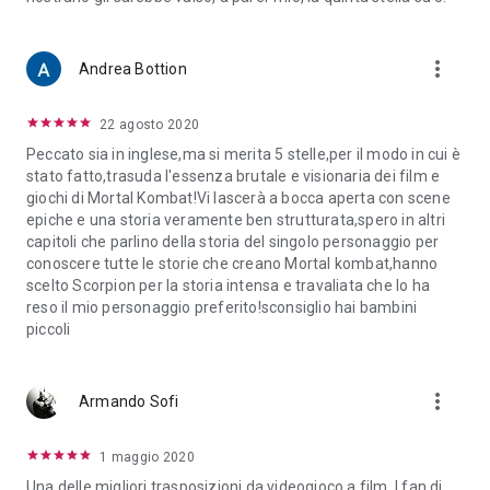
more_vert
Andrea Bottion
22 agosto 2020
Peccato sia in inglese,ma si merita 5 stelle,per il modo in cui è
stato fatto,trasuda l'essenza brutale e visionaria dei film e
giochi di Mortal Kombat!Vi lascerà a bocca aperta con scene
epiche e una storia veramente ben strutturata,spero in altri
capitoli che parlino della storia del singolo personaggio per
conoscere tutte le storie che creano Mortal kombat,hanno
scelto Scorpion per la storia intensa e travaliata che lo ha
reso il mio personaggio preferito!sconsiglio hai bambini
piccoli
more_vert
Armando Sofi
1 maggio 2020
Una delle migliori trasposizioni da videogioco a film. I fan di