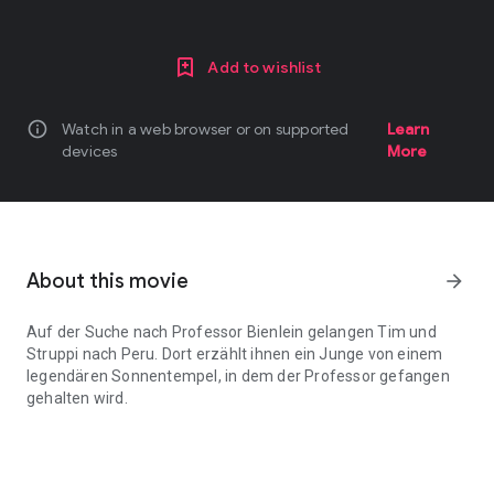
Add to wishlist
info
Watch in a web browser or on supported
Learn
devices
More
About this movie
arrow_forward
Auf der Suche nach Professor Bienlein gelangen Tim und
Struppi nach Peru. Dort erzählt ihnen ein Junge von einem
legendären Sonnentempel, in dem der Professor gefangen
gehalten wird.
Auf der Suche nach Professor Bienlein gelangen Tim und Struppi