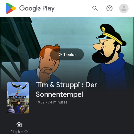
google_logo Play
search
help_outline
play_arrow
Trailer
Tim & Struppi : Der
Sonnentempel
1969 •
74 minutes
family_home
Eligible
info