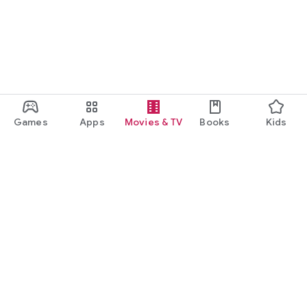
Games
Apps
Movies & TV
Books
Kids
Google Play
Play Pass
Play Points
Gift cards