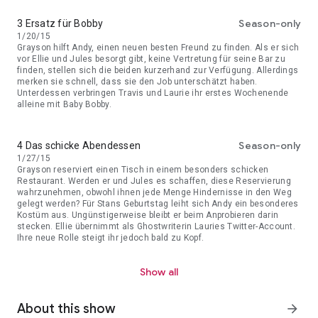
Season-only
3 Ersatz für Bobby
1/20/15
Grayson hilft Andy, einen neuen besten Freund zu finden. Als er sich
vor Ellie und Jules besorgt gibt, keine Vertretung für seine Bar zu
finden, stellen sich die beiden kurzerhand zur Verfügung. Allerdings
merken sie schnell, dass sie den Job unterschätzt haben.
Unterdessen verbringen Travis und Laurie ihr erstes Wochenende
alleine mit Baby Bobby.
Season-only
4 Das schicke Abendessen
1/27/15
Grayson reserviert einen Tisch in einem besonders schicken
Restaurant. Werden er und Jules es schaffen, diese Reservierung
wahrzunehmen, obwohl ihnen jede Menge Hindernisse in den Weg
gelegt werden? Für Stans Geburtstag leiht sich Andy ein besonderes
Kostüm aus. Ungünstigerweise bleibt er beim Anprobieren darin
stecken. Ellie übernimmt als Ghostwriterin Lauries Twitter-Account.
Ihre neue Rolle steigt ihr jedoch bald zu Kopf.
Show all
About this show
arrow_forward