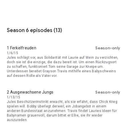
Season 6 episodes (13)
Season-only
1 Ferkelfreuden
1/6/15
Jules schlägt vor, aus Solidarität mit Laurie auf Wein zu verzichten,
doch sie ist die einzige, die dazu bereit ist. Um einen Rückzugsort
zu schaffen, funktioniert Tom seine Garage zur Kneipe um.
Unterdessen bereitet Grayson Travis mithilfe eines Babyschweins
auf dessen Rolle als Vater vor.
Season-only
2 Ausgewachsene Jungs
1/13/15
Jules Beschützerinstinkt erwacht, als sie erfährt, dass Chick Krieg
spielen will. Bobby überlegt derweil, ein Jobangebot in einem
anderen Bundesstaat anzunehmen. Travis findet Lauries Ideen für
Babynamen grauenvoll, darum bittet er Ellie, sie ihr wieder
auszureden.