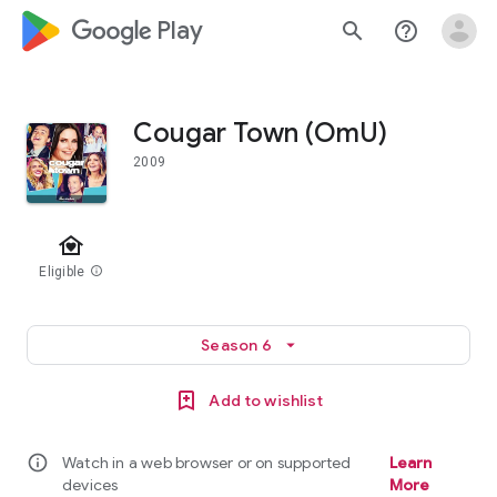
google_logo Play
search
help_outline
Cougar Town (OmU)
2009
family_home
Eligible
info
Season 6
arrow_drop_down
Add to wishlist
info
Watch in a web browser or on supported
Learn
devices
More