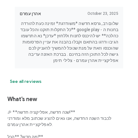
אהרן עמרם
October 23, 2025
שלום רב, גרסא חדשה *משודרגת* זמינה כעת להורדה
בחנות ה - google play **כל התקלות תוקנו והכל עובד
כהלכה** יש להיכנס לחנות וללחוץ *עדכן* נא התרשמו
הגיבו ודרגו בהתאם וקבלו בהבנה את עניין הפרסומות
שהוכנסו וזאת על מנת שנוכל להמשיך להעניק לכם
גישה לכל התוכן הזה בחינם . בברכת האזנה עריבה
אפליקציית אהרן עמרם - צלילי תימן
See all reviews
What’s new
🎉 **שנה חדשה, אפליקציה חדשה!**
לכבוד השנה החדשה, אנו גאים להציג שכתוב מלא ומודרני
לאפליקציית אהרן עמרם.
מה חדש? **הכל!**