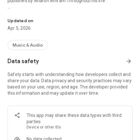
published by Aharon Amram Throughout his life.
From the publishing house of Yemen's greatest singer "Tunes of
Reading of Torah and the haftarot ,all the prayers Around the
Year, in the original Jewish Yemenite ancient melodies.
Updated on
Apr 5, 2026
With Appreciation
Aharon Ben Shlomo Amram
Music & Audio
Data safety
arrow_forward
Safety starts with understanding how developers collect and
share your data. Data privacy and security practices may vary
based on your use, region, and age. The developer provided
this information and may update it over time.
This app may share these data types with third
parties
Device or other IDs
No data collected