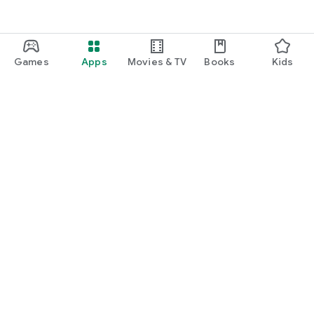
Games
Apps
Movies & TV
Books
Kids
Google Play
Play Pass
Play Points
Gift cards
Redeem
Refund policy