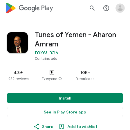
google_logo Play
search
help_outline
Tunes of Yemen - Aharon
Amram
אהרן עמרם
Contains ads
4.3
10K+
star
982 reviews
Everyone
info
Downloads
Install
See in Play Store app
Share
Add to wishlist