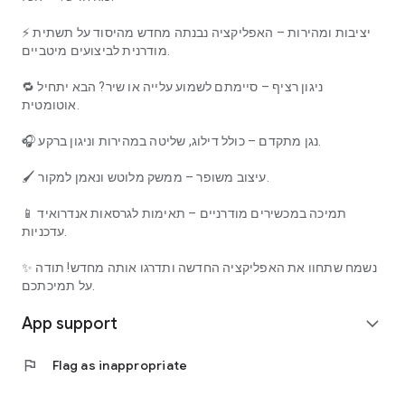
⚡ יציבות ומהירות – האפליקציה נבנתה מחדש מהיסוד על תשתית
מודרנית לביצועים מיטביים.
🔁 ניגון רציף – סיימתם לשמוע עלייה או שיר? הבא יתחיל
אוטומטית.
🎧 נגן מתקדם – כולל דילוג, שליטה במהירות וניגון ברקע.
🖌️ עיצוב משופר – ממשק מלוטש ונאמן למקור.
📱 תמיכה במכשירים מודרניים – תאימות לגרסאות אנדרואיד
עדכניות.
✨ נשמח שתחוו את האפליקציה החדשה ותדרגו אותה מחדש! תודה
על תמיכתכם.
App support
expand_more
flag
Flag as inappropriate