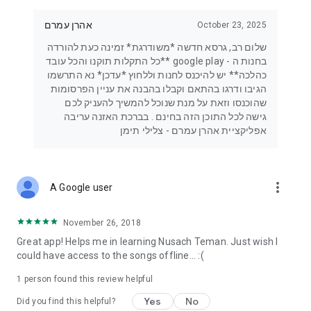
אהרן עמרם
October 23, 2025
שלום רב, גרסא חדשה *משודרגת* זמינה כעת להורדה
בחנות ה - google play **כל התקלות תוקנו והכל עובד
כהלכה** יש להיכנס לחנות וללחוץ *עדכן* נא התרשמו
הגיבו ודרגו בהתאם וקבלו בהבנה את עניין הפרסומות
שהוכנסו וזאת על מנת שנוכל להמשיך להעניק לכם
גישה לכל התוכן הזה בחינם . בברכת האזנה עריבה
אפליקציית אהרן עמרם - צלילי תימן
more_vert
A Google user
November 26, 2018
Great app! Helps me in learning Nusach Teman. Just wish I
could have access to the songs offline... :(
1 person found this review helpful
Yes
No
Did you find this helpful?