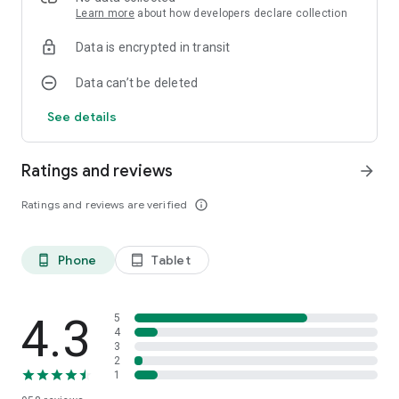
Learn more
about how developers declare collection
Data is encrypted in transit
Data can’t be deleted
See details
Ratings and reviews
arrow_forward
Ratings and reviews are verified
info_outline
Phone
Tablet
phone_android
tablet_android
4.3
5
4
3
2
1