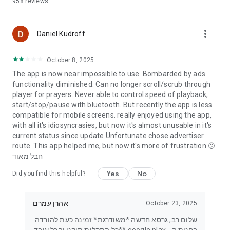
958
reviews
more_vert
Daniel Kudroff
October 8, 2025
The app is now near impossible to use. Bombarded by ads
functionality diminished. Can no longer scroll/scrub through
player for prayers. Never able to control speed of playback,
start/stop/pause with bluetooth. But recently the app is less
compatible for mobile screens. really enjoyed using the app,
with all it's idiosyncrasies, but now it's almost unusable in it's
current status since update Unfortunate chose advertiser
route. This app helped me, but now it's more of frustration 🫤
חבל מאוד
Yes
No
Did you find this helpful?
אהרן עמרם
October 23, 2025
שלום רב, גרסא חדשה *משודרגת* זמינה כעת להורדה