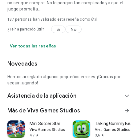
no ser que compre. No lo pongan tan complicado ya que el
juego prometía...
187
personas han valorado esta reseña como útil
Sí
No
¿Te ha parecido útil?
Ver todas las reseñas
Novedades
Hemos arreglado algunos pequeños errores. ¡Gracias por
seguir jugando!
Asistencia de la aplicación
expand_more
Más de Viva Games Studios
arrow_forward
Mini Soccer Star
Talking Gummy Bear
Viva Games Studios
Viva Games Studios
4,7
3,6
star
star