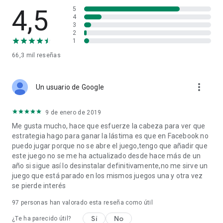
4,5
¡Combina caramelos y completa todos los niveles en unos
5
4
pocos movimientos para conseguir un gran récord!
3
2
1
¿Estás listo para unirte a esta fiebre de los dulces? ¡Prueba
66,3 mil
reseñas
estos divertidos juegos de combinar piezas! ¡Descarga
KingCraft y destruye frutas, aplasta azúcar, une chocolate y
crea poderosos combos! Deliciosos dulces te están
more_vert
Un usuario de Google
esperando.
¡Disfrutarás de KingCraft si te encantan los juegos de
9 de enero de 2019
rompecabezas de match 3 para aliviar el estrés, las gomitas
Me gusta mucho, hace que esfuerze la cabeza para ver que
y caramelos dulces y deliciosos! Empieza a aplastar azúcar y
estrategia hago para ganar la lástima es que en Facebook no
a explotar frutas para conquistar todas las islas y crear tu
puedo jugar porque no se abre el juego,tengo que añadir que
propio jardín y cosecha.
este juego no se me ha actualizado desde hace más de un
año si sigue así lo desinstalar definitivamente,no me sirve un
juego que está parado en los mismos juegos una y otra vez
se pierde interés
97
personas han valorado esta reseña como útil
Sí
No
¿Te ha parecido útil?