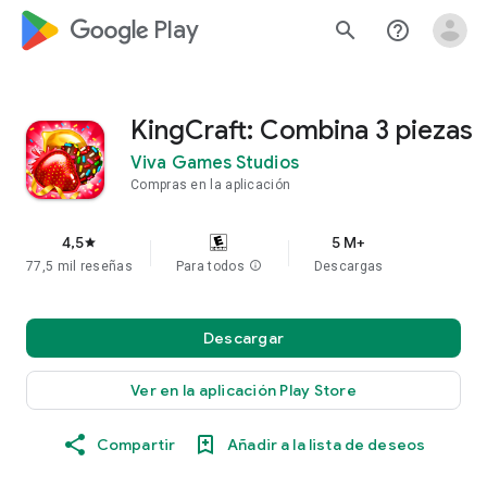
google_logo Play
search
help_outline
KingCraft: Combina 3 piezas
Viva Games Studios
Compras en la aplicación
4,5
5 M+
star
77,5 mil reseñas
Para todos
info
Descargas
Descargar
Ver en la aplicación Play Store
Compartir
Añadir a la lista de deseos