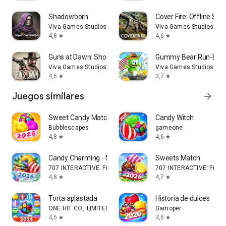
Shadowborn
Cover Fire: Offline Sho
Viva Games Studios
Viva Games Studios
4,8
4,6
star
star
Guns at Dawn: Shooter Online
Gummy Bear Run-Endl
Viva Games Studios
Viva Games Studios
4,6
3,7
star
star
Juegos similares
arrow_forward
Sweet Candy Match: Puzzle Game
Candy Witch
Bubblescapes
gameone
4,8
4,6
star
star
Candy Charming - Match 3 Games
Sweets Match
707 INTERACTIVE: Fun Epic Casual Games
707 INTERACTIVE: Fun 
4,8
4,7
star
star
Torta aplastada
Historia de dulces
ONE HIT CO., LIMITED
Gamoper
4,5
4,6
star
star