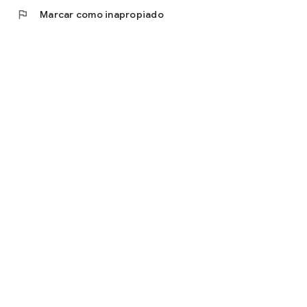
flag
Marcar como inapropiado