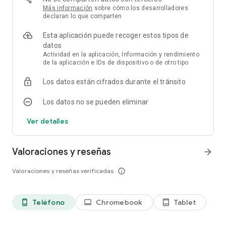
Más información
sobre cómo los desarrolladores
CREA TU GRANJA Y COSECHA
declaran lo que comparten
Verduras, frutas, chocolate, gemas, diamantes… ¡Produce
diferentes bloques y dulces y gana monedas de oro
Esta aplicación puede recoger estos tipos de
vendiéndolos!
datos
Actividad en la aplicación, Información y rendimiento
de la aplicación e IDs de dispositivo o de otro tipo
GRÁFICOS Y SONIDOS FRESCOS
¡Los caramelos son más reales que nunca! ¡Explora todas las
Los datos están cifrados durante el tránsito
islas y crea un colorido jardín lleno de verduras y dulces para
combinar!
Los datos no se pueden eliminar
DULCES REFUERZOS PARA AYUDARTE
Ver detalles
¡Resuelve todos los acertijos con potenciadores! Te ayudarán
a emparejar cada bloque, chocolate o azúcar. ¡Explota cada
pieza en este dulce juego de puzles!
Valoraciones y reseñas
arrow_forward
RELAJANTE JUEGO DE ROMPECABEZAS MATCH 3
Valoraciones y reseñas verificadas
info_outline
¡KingCraft es un juego para aliviar el estrés! Sin límites de
tiempo, grandes potenciadores y niveles relajantes. ¿Estás
listo para unirte a la fiebre de los dulces?
Teléfono
Chromebook
Tablet
phone_android
laptop
tablet_android
¡JUEGA CON AMIGOS!
¿Puedes superar la puntuación más alta de tus amigos?