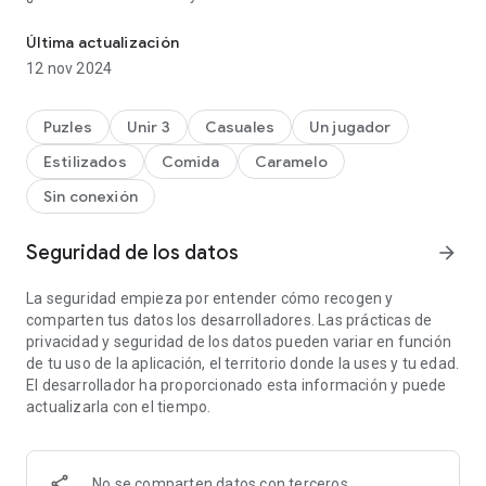
Combina 3 frutas y completa niveles en este divertido juego de 
¡Disfruta de este juego de dulces! ¡Únete a la fiebre de los
Última actualización
dulces! ¡Aplasta azúcar, explota fruta, combina 3 gomitas,
12 nov 2024
desliza chocolate e intercambia gemas para ganar!
Puzles
Unir 3
Casuales
Un jugador
CARACTERÍSTICAS
Estilizados
Comida
Caramelo
DIVERTIDO MATCH 3
Sin conexión
Intercambia y une 3 deliciosos dulces para completar todos
los niveles. ¡Conquista todas las tierras y cosecha frutas,
Seguridad de los datos
arrow_forward
verduras, chocolate, azúcar o gemas!
DECENAS DE NIVELES
La seguridad empieza por entender cómo recogen y
¡Juega en diferentes islas y recolecta tantos dulces como
comparten tus datos los desarrolladores. Las prácticas de
puedas! ¡Combina frutas, gemas y azúcar y obtén la
privacidad y seguridad de los datos pueden variar en función
puntuación más alta en todos los niveles!
de tu uso de la aplicación, el territorio donde la uses y tu edad.
El desarrollador ha proporcionado esta información y puede
JUEGO PARA TODA LA FAMILIA
actualizarla con el tiempo.
¡KingCraft es un dulce juego de rompecabezas Match 3 fácil
de jugar! No importa tu edad o experiencia, ¡disfrutarás de
esos maravillosos juegos y niveles llenos de dulces!
No se comparten datos con terceros