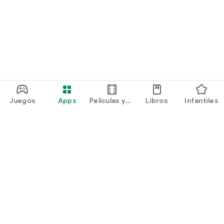
Juegos
Apps
Películas y
Libros
Infantiles
programas
Google Play
Play Pass
Play Points