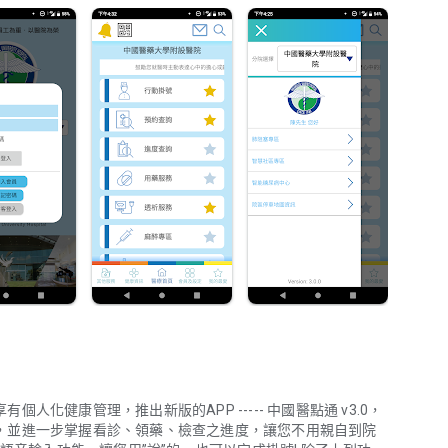
化健康管理，推出新版的APP ----- 中國醫點通 v3.0，
，並進一步掌握看診、領藥、檢查之進度，讓您不用親自到院