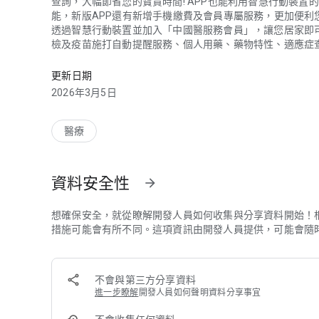
查詢，大幅節省您的寶貴時間! APP也能利用智慧行動裝置的
能，新版APP還有新增手機繳費及會員專屬服務，更加便利
透過智慧行動裝置並加入「中國醫服務會員」，讓您居家即
檢及疫苗施打自動提醒服務、個人用藥、藥物特性、適應症
中國醫藥大學附設醫院推出新版APP來提供民眾更便利的
【特色】
1.就診服務：
更新日期
本院除了提供預約掛號服務外，透過手機設定，系統將以訊
2026年3月5日
2.貼心服務：
您的健康係本院的最終信念，本院將依您的需求，由系統主
3.語音識別服務：
醫療
本院除了預約掛號提供語音識別掛號外，在個人用藥、藥物
4.衛教資訊個別化：
為了讓您獲得最充足的檢查訊息，本院將針對您的檢查項目
資料安全性
arrow_forward
5.手機繳費服務：
透過手機APP繳費，讓您可以不用排隊臨櫃繳費，省時又便
6.會員專屬服務：
想確保安全，就從瞭解開發人員如何收集與分享資料開始！
目前會員僅開放本院病人註冊加入，讓會員居家即可享有自
措施可能會有所不同。這項資訊由開發人員提供，可能會隨
我健康記錄，另外還能透過APP了解家人的健康狀況，比如
＊申請帳號時，應將您本人正確、最新及完整之個人資料填寫
不會與第三方分享資料
名、身份證字號、出生年月日、聯絡電話、電子郵件(E-Mai
進一步瞭解
開發人員如何聲明資料分享事宜
＊建議下載安裝最新版