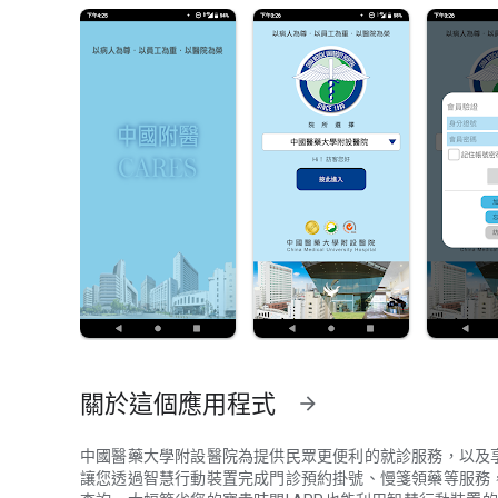
關於這個應用程式
arrow_forward
中國醫藥大學附設醫院為提供民眾更便利的就診服務，以及享有個人
讓您透過智慧行動裝置完成門診預約掛號、慢箋領藥等服務