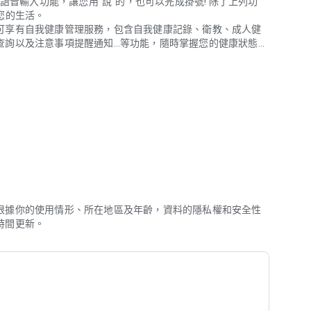
語音輸入功能，讓您用”說”的，也可以完成掛號! 除了上列功
您的生活。
可享有自我健康管理服務，包含自我健康記錄、衛教、成人健
查詢以及注意事項提醒通知…等功能，隨時掌握您的健康狀態。
就診服務，包含預約掛號、慢箋領藥、手機繳費、個人化健康管理、會員
息方式，自動提醒您的到診時間、領藥時間及檢查時間。
動提醒您的用藥時間、預防保健檢查、疫苗施打時間。
特性及適應症查詢的部份，亦提供語音識別查詢服務。
，提供相關衛教資訊。
利。
根據你的使用情形、所在地區及年齡，資料的隱私權和安全性
我健康管理服務，包含就醫行事曆、衛教、用藥、檢驗以及自
時間更新。
家人的用藥或衛教。
完成。App執行業務所需，將收集您的個人資料，包含姓
l)、親屬資料及生理監測數據…等資料。