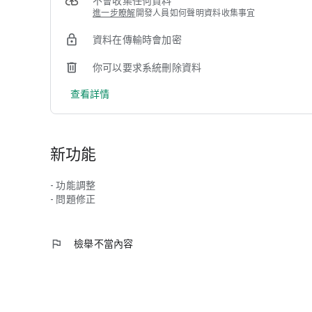
不會收集任何資料
＊建議使用者 需安裝至最新作業系統版本
進一步瞭解
開發人員如何聲明資料收集事宜
開發者：中國附醫資訊室
資料在傳輸時會加密
你可以要求系統刪除資料
查看詳情
新功能
- 功能調整
- 問題修正
flag
檢舉不當內容