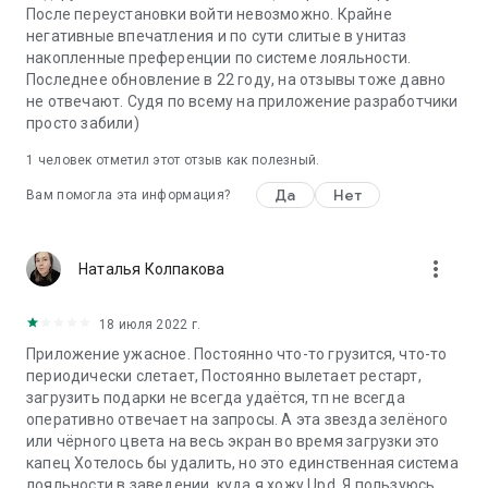
После переустановки войти невозможно. Крайне
негативные впечатления и по сути слитые в унитаз
накопленные преференции по системе лояльности.
Последнее обновление в 22 году, на отзывы тоже давно
не отвечают. Судя по всему на приложение разработчики
просто забили)
1 человек отметил этот отзыв как полезный.
Да
Нет
Вам помогла эта информация?
more_vert
Наталья Колпакова
18 июля 2022 г.
Приложение ужасное. Постоянно что-то грузится, что-то
периодически слетает, Постоянно вылетает рестарт,
загрузить подарки не всегда удаётся, тп не всегда
оперативно отвечает на запросы. А эта звезда зелёного
или чёрного цвета на весь экран во время загрузки это
капец Хотелось бы удалить, но это единственная система
лояльности в заведении, куда я хожу Upd. Я пользуюсь