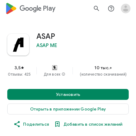
google_logo Play
search
help_outline
ASAP
ASAP ME
3,5
10 тыс.+
star
Отзывы: 425
Для всех
info
(количество скачиваний)
Установить
Открыть в приложении Google Play
Поделиться
Добавить в список желаний