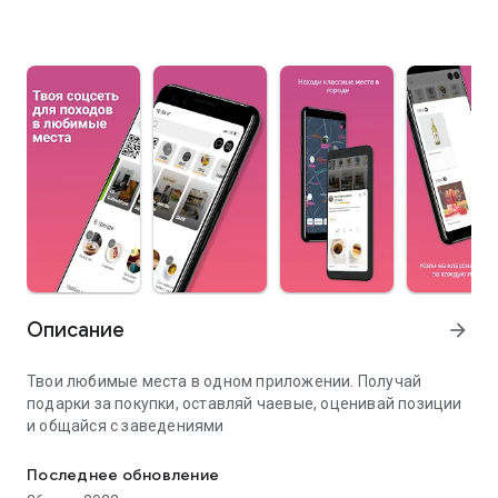
Описание
arrow_forward
Твои любимые места в одном приложении. Получай
подарки за покупки, оставляй чаевые, оценивай позиции
и общайся с заведениями
Твоя соцсеть для походов в любимые места
Последнее обновление