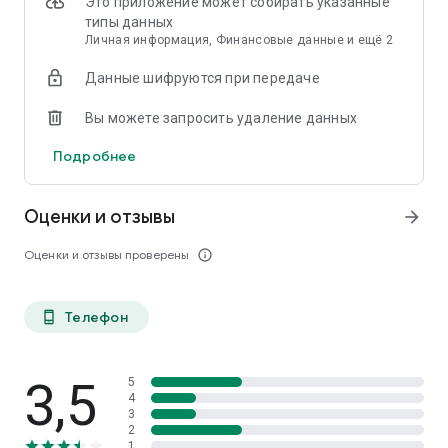
Это приложение может собирать указанные
типы данных
Личная информация, Финансовые данные и ещё 2
Данные шифруются при передаче
Вы можете запросить удаление данных
Подробнее
Оценки и отзывы
arrow_forward
Оценки и отзывы проверены
info_outline
Телефон
phone_android
3,5
5
4
3
2
1