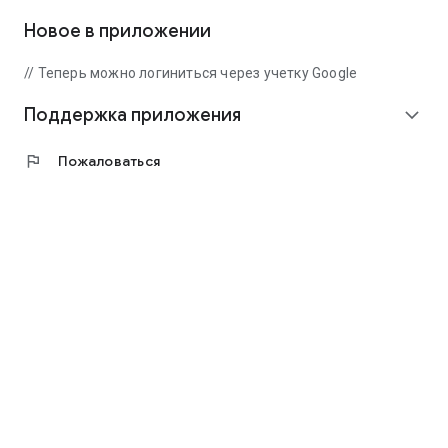
Новое в приложении
// Теперь можно логиниться через учетку Google
Поддержка приложения
expand_more
flag
Пожаловаться