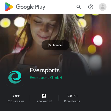
google_logo Play
search
help_outline
play_arrow
Trailer
Eversports
Eversport GmbH
3,8
500K+
star
736 reviews
Iedereen
info
Downloads