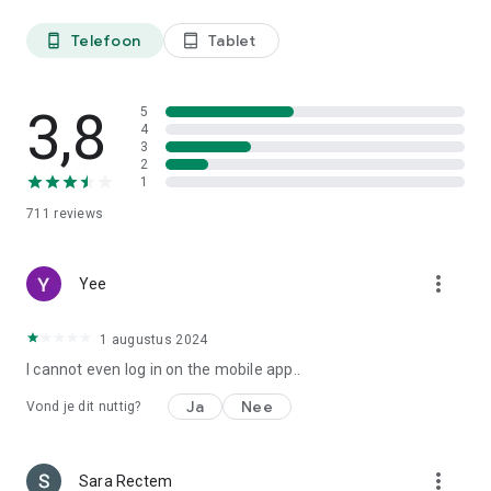
Telefoon
Tablet
phone_android
tablet_android
3,8
5
4
3
2
1
711
reviews
more_vert
Yee
1 augustus 2024
I cannot even log in on the mobile app..
Ja
Nee
Vond je dit nuttig?
more_vert
Sara Rectem