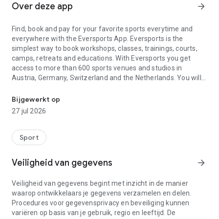
Over deze app
arrow_forward
Find, book and pay for your favorite sports everytime and
everywhere with the Eversports App. Eversports is the
simplest way to book workshops, classes, trainings, courts,
camps, retreats and educations. With Eversports you get
access to more than 600 sports venues and studios in
Austria, Germany, Switzerland and the Netherlands. You will
Find and book your favorite sports online. Everytime. Everywhere.
find various kinds of sports like tennis, yoga, pilates, CrossFit,
football (soccer), badminton, squash, fitness and many many
Bijgewerkt op
more.
27 jul 2026
With the Eversports App the access to your favorite sports
will be simpler than ever:
Sport
• Everytime: Eversports is always available. Book 24 hours a
Veiligheid van gegevens
arrow_forward
day, 7 days a week (24/7)
• Everywhere: with Eversports you can book everywhere. With
Veiligheid van gegevens begint met inzicht in de manier
your smartphone while on your way or your personal
waarop ontwikkelaars je gegevens verzamelen en delen.
computer at your office or from home.
Procedures voor gegevensprivacy en beveiliging kunnen
• Everything: with Eversports you will always keep track of
variëren op basis van je gebruik, regio en leeftijd. De
everything. You define your favorites, book them in just a few