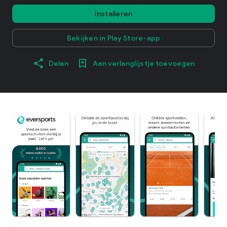
Installeren
Bekijken in Play Store-app
Delen
Aan verlanglijstje toevoegen