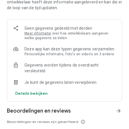
ontwikkelaar heeft deze informatie aangeleverd en kan die in
clicks and know everything about your products and visits.
de loop van de tijd updaten.
Get the simplest access to your favorite sports and sports
venues. Everytime. Everywhere. Eversports.
Geen gegevens gedeeld met derden
We are happy to read your feedback about Eversports. Send
Meer informatie
over hoe ontwikkelaars aangeven
us your ideas how we can improve the App to
welke gegevens ze delen
help@eversports.com
Deze app kan deze typen gegevens verzamelen
Persoonlijke informatie, Foto's en video's en 3 andere
Gegevens worden tijdens de overdracht
versleuteld
Je kunt de gegevens laten verwijderen
Details bekijken
Beoordelingen en reviews
arrow_forward
Beoordelingen en reviews zijn geverifieerd
info_outline