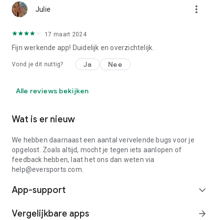
more_vert
Julie
17 maart 2024
Fijn werkende app! Duidelijk en overzichtelijk.
Ja
Nee
Vond je dit nuttig?
Alle reviews bekijken
Wat is er nieuw
We hebben daarnaast een aantal vervelende bugs voor je
opgelost. Zoals altijd, mocht je tegen iets aanlopen of
feedback hebben, laat het ons dan weten via
help@eversports.com.
App-support
expand_more
Vergelijkbare apps
arrow_forward