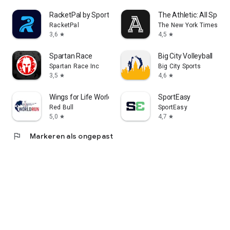
RacketPal by Sportega
The Athletic: All Sport
RacketPal
The New York Times Co
3,6
4,5
star
star
Spartan Race
Big City Volleyball
Spartan Race Inc
Big City Sports
3,5
4,6
star
star
Wings for Life World Run
SportEasy
Red Bull
SportEasy
5,0
4,7
star
star
flag
Markeren als ongepast