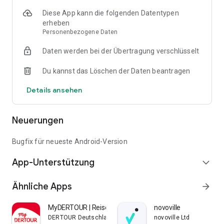
Diese App kann die folgenden Datentypen
erheben
Personenbezogene Daten
Daten werden bei der Übertragung verschlüsselt
Du kannst das Löschen der Daten beantragen
Details ansehen
Neuerungen
Bugfix für neueste Android-Version
App-Unterstützung
expand_more
Ähnliche Apps
arrow_forward
MyDERTOUR | Reisen verwalten
novoville
DERTOUR Deutschland GmbH
novoville Ltd