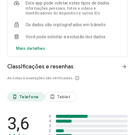
Este app pode coletar estes tipos de dados
Informações pessoais, Fotos e vídeos e
Identificadores do dispositivo e outros IDs
Os dados são criptografados em trânsito
Você pode solicitar a exclusão dos dados
Mais detalhes
Classificações e resenhas
arrow_forward
As notas e avaliações são verificadas
info_outline
Telefone
Tablet
phone_android
tablet_android
3,6
5
4
3
2