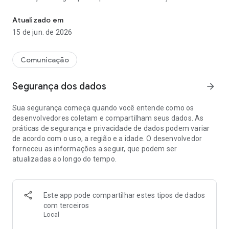
Plataforma de transformação digital que conecta o cidadão aos 
Disponível para Android e iPhone (iOS), com ele, o cidadão
Atualizado em
pode acessar serviços fornecidos pelo Governo do Estado de
15 de jun. de 2026
Mato Grosso, apresentar seus documentos em formato
digital, assinar documentos eletronicamente, realizar
pagamentos, consultas e agendamentos, e receber ajuda
Comunicação
durante uma emergência com o botão SOS.
Basta instalar, se cadastrar com seus dados pessoais e fazer
Segurança dos dados
arrow_forward
a validação da sua identidade. Com esta nova ferramenta,
ficará ainda mais fácil procurar os serviços que você precisa
Sua segurança começa quando você entende como os
e receber um retorno sobre o seu processo. Instale, conheça
desenvolvedores coletam e compartilham seus dados. As
e avalie. É Mato Grosso de mãos dadas com o cidadão!
práticas de segurança e privacidade de dados podem variar
de acordo com o uso, a região e a idade. O desenvolvedor
forneceu as informações a seguir, que podem ser
atualizadas ao longo do tempo.
Este app pode compartilhar estes tipos de dados
com terceiros
Local