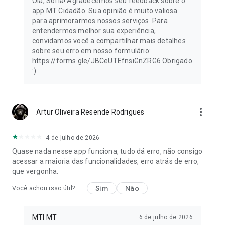
Olá, Sofia! Agradecemos seu feedback sobre o
app MT Cidadão. Sua opinião é muito valiosa
para aprimorarmos nossos serviços. Para
entendermos melhor sua experiência,
convidamos você a compartilhar mais detalhes
sobre seu erro em nosso formulário:
https://forms.gle/JBCeUTEfnsiGnZRG6 Obrigado
:)
more_vert
Artur Oliveira Resende Rodrigues
4 de julho de 2026
Quase nada nesse app funciona, tudo dá erro, não consigo
acessar a maioria das funcionalidades, erro atrás de erro,
que vergonha.
Sim
Não
Você achou isso útil?
MTI MT
6 de julho de 2026