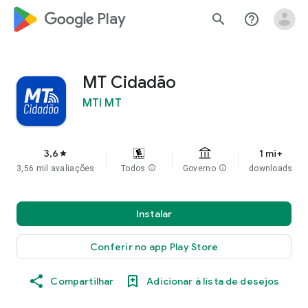
google_logo Play
search
help_outline
MT Cidadão
MTI MT
3,6
1 mi+
star
3,56 mil avaliações
Todos
info
Governo
info
downloads
Instalar
Conferir no app Play Store
Compartilhar
Adicionar à lista de desejos