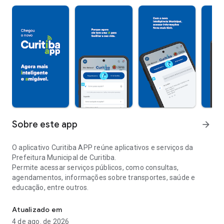
Sobre este app
arrow_forward
O aplicativo Curitiba APP reúne aplicativos e serviços da
Prefeitura Municipal de Curitiba.
Permite acessar serviços públicos, como consultas,
agendamentos, informações sobre transportes, saúde e
educação, entre outros.
Aplicativo concentrador de Serviços do Município de Curitiba
Atualizado em
4 de ago. de 2026