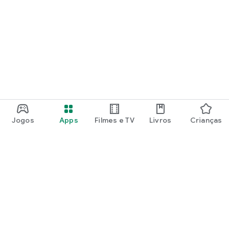
Jogos
Apps
Filmes e TV
Livros
Crianças
Google Play
Play Pass