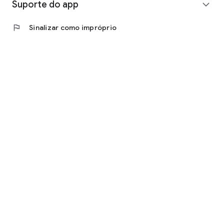
Suporte do app
expand_more
flag
Sinalizar como impróprio