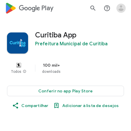
google_logo Play
search
help_outline
Curitiba App
Prefeitura Municipal de Curitiba
100 mil+
Todos
info
downloads
Conferir no app Play Store
Compartilhar
Adicionar à lista de desejos