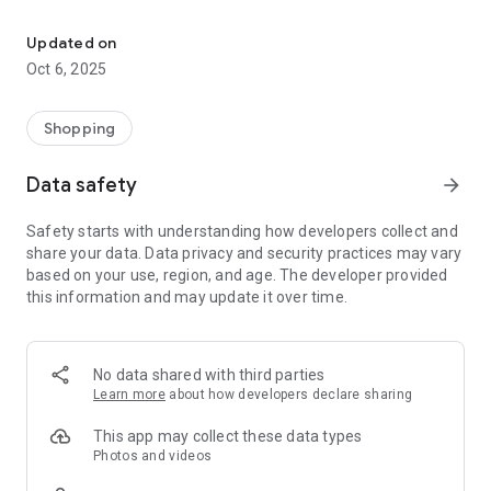
Official application Avtobaraholki Onliner
- Complete a simple registration or log into a previously
created account.
Updated on
- Add a few photos of the machine, select the necessary
Oct 6, 2025
parameters and options, if desired, add a description.
Follow the 5 simple steps and potential buyers will see your
Shopping
ad.
Data safety
arrow_forward
Want to buy a car?
Safety starts with understanding how developers collect and
- Built-in application filters and options will help make the
share your data. Data privacy and security practices may vary
choice quick and convenient.
based on your use, region, and age. The developer provided
- In the application, you can save multiple filter sets and
this information and may update it over time.
quickly find -
the ads you are interested in.
- If you want to make a car exchange, the application will
show only those sellers who agree to such a condition.
No data shared with third parties
- Add your favorite cars to your bookmarks.
Learn more
about how developers declare sharing
- Chat in convenient chat rooms with sellers and buyers.
This app may collect these data types
Photos and videos
For all questions related to problems and wishes, write to