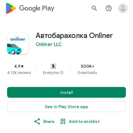
google_logo Play
search
help_outline
Автобарахолка Onliner
Onlíner LLC
4.9
500K+
star
4.12K reviews
Everyone
info
Downloads
Install
See in Play Store app
Share
Add to wishlist