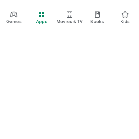
Games
Apps
Movies & TV
Books
Kids
Google Play
Play Pass
Play Points
Gift cards
Redeem
Refund policy
Kids & family