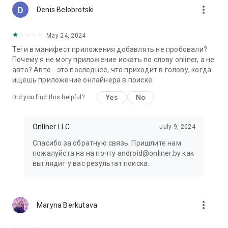
more_vert
Denis Belobrotski
May 24, 2024
Теги в манифест приложения добавлять не пробовали?
Почему я не могу приложение искать по слову onliner, а не
авто? Авто - это последнее, что приходит в голову, когда
ищешь приложение онлайнера в поиске.
Yes
No
Did you find this helpful?
Onlíner LLC
July 9, 2024
Спасибо за обратную связь. Пришлите нам
пожалуйста на на почту android@onliner.by как
выглядит у вас результат поиска.
more_vert
Maryna Berkutava