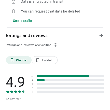
Data is encrypted in transit
android@onliner.by, and we will do our best to help you and
improve the application in future versions.
You can request that data be deleted
See details
Ratings and reviews
arrow_forward
Ratings and reviews are verified
info_outline
Phone
Tablet
phone_android
tablet_android
4.9
5
4
3
2
1
4K
reviews