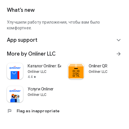
What’s new
Улучшили работу приложения, чтобы вам было
комфортнее.
App support
expand_more
More by Onlíner LLC
arrow_forward
Каталог Onlíner: Беларусь
Onliner QR
Onlíner LLC
Onlíner LLC
4.4
star
Услуги Onliner
Onlíner LLC
flag
Flag as inappropriate