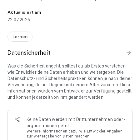
Discover the past and future solar and lunar eclipses
from the antipodes? What will they be like? How long will they
last? And in the past, how many eclipses have there been? All
Aktualisiert am
these and many other questions about both, eclipses and
22.07.2026
planetary transits, are answered with this tool. Now, all the
information about these astronomical events in your mobile
thanks to this application.
Lernen
Characteristics:
Datensicherheit
arrow_forward
* Access to data of all solar and lunar eclipses and planetary
Was die Sicherheit angeht, solltest du als Erstes verstehen,
transits between 1900 and 2100 (extendable to 1550 - 2300).
wie Entwickler deine Daten erheben und weitergeben. Die
Datenschutz- und Sicherheitspraktiken können je nach deiner
* Computation of general circumstances of the
Verwendung, deiner Region und deinem Alter variieren. Diese
phenomenon, including global visibility maps.
Informationen wurden vom Entwickler zur Verfügung gestellt
und können jederzeit von ihm geändert werden.
* Computation of the local circumstances of the
phenomenon for any place in the world (beginning, end,
duration, altitude of the Sun or Moon above the horizon, ...)
Keine Daten werden mit Drittunternehmen oder -
* Interactive maps to know the circumstances of the eclipse.
organisationen geteilt
Weitere Informationen dazu, wie Entwickler Angaben
* Simulation of the phenomenon from your observational
zur Weitergabe von Daten machen