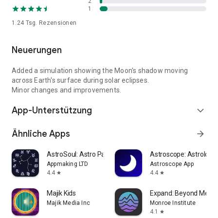
2
1
* Available in English, Catalan, Spanish, Danish, Polish,
1.24 Tsg.
Rezensionen
Portuguese, Thai and Chinese.
Neuerungen
Added a simulation showing the Moon's shadow moving
across Earth's surface during solar eclipses.
Minor changes and improvements.
App-Unterstützung
expand_more
Ähnliche Apps
arrow_forward
AstroSoul: Astro Palm Reader
Astroscope: Astrology
Appmaking LTD
Astroscope App
4.4
4.4
star
star
Majik Kids
Expand: Beyond Medit
Majik Media Inc
Monroe Institute
4.1
star