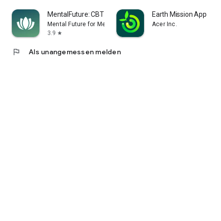
MentalFuture: CBT Hypnotherapy
Earth Mission App
Mental Future for Meditation, CBT and Sleep
Acer Inc.
3.9
star
flag
Als unangemessen melden