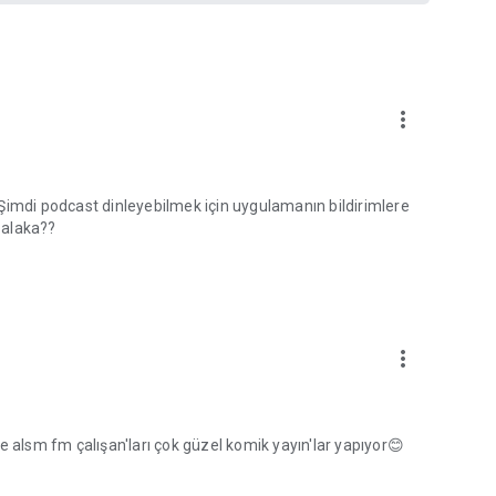
more_vert
Şimdi podcast dinleyebilmek için uygulamanın bildirimlere
 alaka??
more_vert
e alsm fm çalışan'ları çok güzel komik yayın'lar yapıyor😊