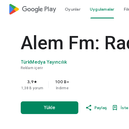
google_logo Play
Oyunlar
Uygulamalar
Fi
Alem Fm: Ra
TürkMedya Yayıncılık
Reklam içerir
3,9
100 B+
star
1,38 B yorum
İndirme
Yükle
Paylaş
İste