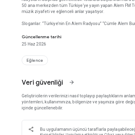
50 ana merkezden tüm Türkiye'ye yayın yapan Alem FM Tü
müzik ziyafeti ve eğlenceli anlar yaşatıyor.
Sloganlar: “Türkiye’nin En Alem Radyosu” “Cümle Alem B
Türkiye’nin En Alem Radyosu Alem FM’in Android uygulam
Soru, öneri ve görüşlerinizi 0 (212) 473 21 86 veya mobil
Güncellenme tarihi
http://www.turkmedya.com.tr/mobildestek sayfasından mob
25 Haz 2026
Eğlence
Veri güvenliği
arrow_forward
Geliştiricilerin verilerinizi nasıl toplayıp paylaştıklarını anla
yöntemleri; kullanımınıza, bölgenize ve yaşınıza göre değişik
içinde güncellenebilir.
Bu uygulamanın üçüncü taraflarla paylaşabileceği 
Kişisel bilgiler, Uygulama etkinliği ve Cihaz veya diğer 