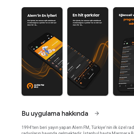
Bu uygulama hakkında
arrow_forward
1994'ten beri yayın yapan Alem FM, Türkiye'nin ilk özel rady
radyoların başında gelmektedir. İstanbul başta Marmara B