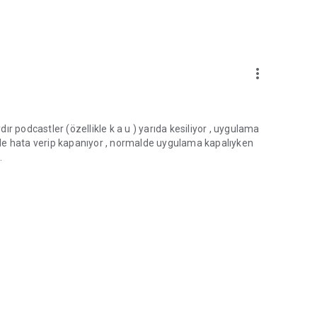
more_vert
r podcastler (özellikle k a u ) yarıda kesiliyor , uygulama
de hata verip kapanıyor , normalde uygulama kapalıyken
.