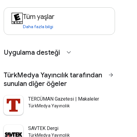
Tüm yaşlar
Daha fazla bilgi
Uygulama desteği
expand_more
TürkMedya Yayıncılık tarafından
arrow_forward
sunulan diğer öğeler
TERCÜMAN Gazetesi | Makaleler
TürkMedya Yayıncılık
SAVTEK Dergi
TürkMedya Yayıncılık