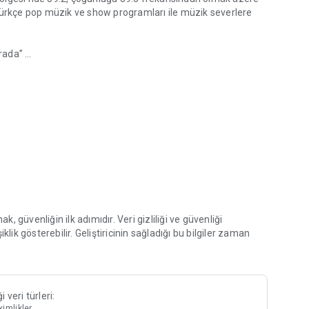
rkçe pop müzik ve show programları ile müzik severlere
urada”
asıyla müziğe doyacaksınız
destek@turkmedya.com.tr adresine iletebilir ya da
il destek formu doldurabilirsiniz.
mak, güvenliğin ilk adımıdır. Veri gizliliği ve güvenliği
lik gösterebilir. Geliştiricinin sağladığı bu bilgiler zaman
veri türleri:
kimlikler