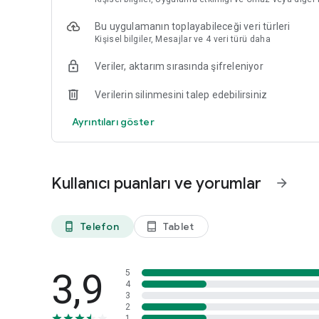
Bu uygulamanın toplayabileceği veri türleri
Kişisel bilgiler, Mesajlar ve 4 veri türü daha
Veriler, aktarım sırasında şifreleniyor
Verilerin silinmesini talep edebilirsiniz
Ayrıntıları göster
Kullanıcı puanları ve yorumlar
arrow_forward
Telefon
Tablet
phone_android
tablet_android
3,9
5
4
3
2
1