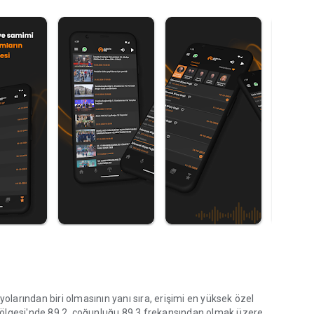
olarından biri olmasının yanı sıra, erişimi en yüksek özel
ölgesi'nde 89.2, çoğunluğu 89.3 frekansından olmak üzere