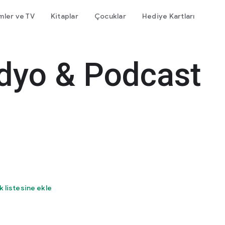
lmler ve TV
Kitaplar
Çocuklar
Hediye Kartları
dyo & Podcast
k listesine ekle