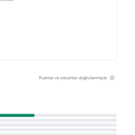
Puanlar ve yorumlar doğrulanmıştır
info_outline