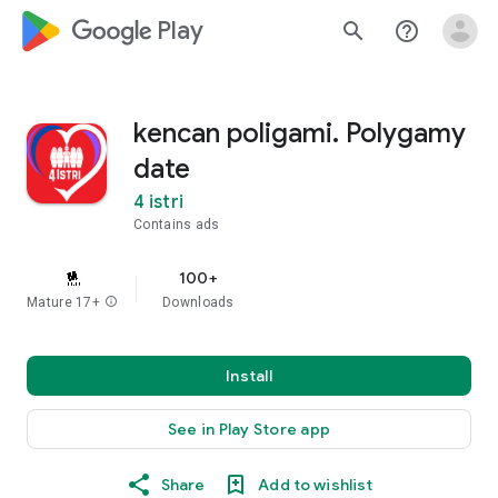
google_logo Play
search
help_outline
kencan poligami. Polygamy
date
4 istri
Contains ads
100+
Mature 17+
info
Downloads
Install
See in Play Store app
Share
Add to wishlist