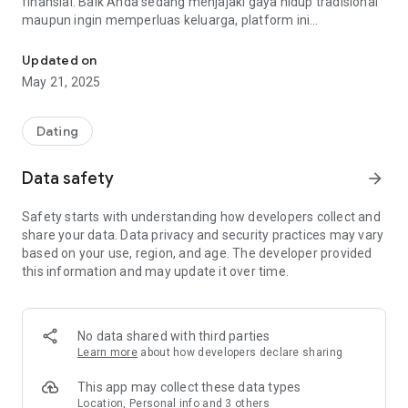
finansial. Baik Anda sedang menjajaki gaya hidup tradisional
maupun ingin memperluas keluarga, platform ini
Aplikasi Kencan untuk untuk menambah Istri. App to look for mor
menawarkan lingkungan yang aman dan saling menghormati
bagi individu dengan pemikiran yang sama.
Updated on
May 21, 2025
Untuk Pria
Jika Anda seorang pria yang ingin mencari istri tambahan,
aplikasi kami memudahkan proses tersebut. Terhubunglah
Dating
dengan wanita yang memahami dan menghargai dinamika
hubungan poligami. Bangun hubungan berdasarkan
Data safety
arrow_forward
kepercayaan, kecocokan, dan nilai-nilai bersama.
Safety starts with understanding how developers collect and
Untuk Wanita
share your data. Data privacy and security practices may vary
Bagi wanita yang mencari suami yang dapat memberikan
based on your use, region, and age. The developer provided
stabilitas dan dukungan, platform ini memberikan
this information and may update it over time.
kesempatan untuk bertemu pria yang menghargai keluarga,
tanggung jawab, dan keamanan finansial. Temukan
seseorang yang sejalan dengan tujuan dan visi Anda untuk
masa depan.
No data shared with third parties
Learn more
about how developers declare sharing
Fitur Utama
This app may collect these data types
Kustomisasi Profil: Tampilkan nilai-nilai, gaya hidup, dan
Location, Personal info and 3 others