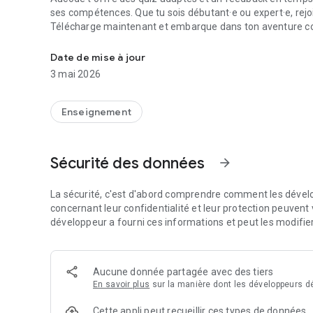
ses compétences. Que tu sois débutant·e ou expert·e, rejo
Télécharge maintenant et embarque dans ton aventure co
Teste tes acquis de développeur·se avant de postuler
Date de mise à jour
3 mai 2026
Enseignement
Sécurité des données
arrow_forward
La sécurité, c'est d'abord comprendre comment les dévelo
concernant leur confidentialité et leur protection peuvent v
développeur a fourni ces informations et peut les modifie
Aucune donnée partagée avec des tiers
En savoir plus
sur la manière dont les développeurs dé
Cette appli peut recueillir ces types de données