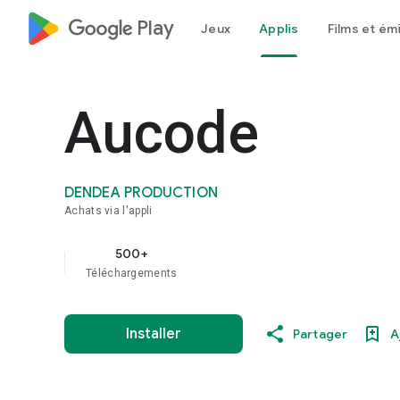
google_logo Play
Jeux
Applis
Films et ém
Aucode
DENDEA PRODUCTION
Achats via l'appli
500+
Téléchargements
Installer
Partager
A