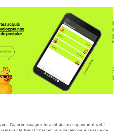
ivers d'apprentissage interactif du développement web !
réel pour te transformer en un·e développeur·se sûr·e de