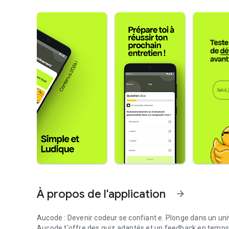
À propos de l'application
arrow_forward
Aucode : Devenir codeur·se confiant·e. Plonge dans un un
Aucode t'offre des quiz adaptés et un feedback en temps 