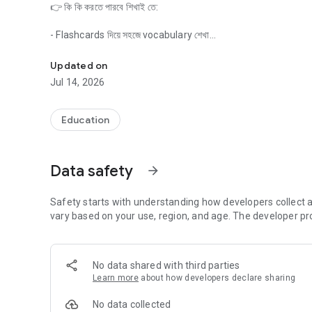
👉 কি কি করতে পারবে শিখাই তে:
- Flashcards দিয়ে সহজে vocabulary শেখা
Shikhi AI — বাংলাদেশে প্রি-টিন বয়সীদের জন্য তৈরি সবচেয়ে স্মার্ট পড়াশোনা অ্য
- AI-এর মাধ্যমে সঠিক pronunciation শেখা
- Conversation practice দিয়ে শেখা শব্দগুলো ব্যবহার করা
Updated on
- Personal AI Tutor – সবসময় গাইড করবে
Jul 14, 2026
- Matching games – মজা করতে করতে শেখা
শিক্ষা হবে মজার, সহজ আর পারসনালাইজড। আজই ডাউনলোড করো Shikhi AI, আর 
Education
Data safety
arrow_forward
Safety starts with understanding how developers collect a
vary based on your use, region, and age. The developer pr
No data shared with third parties
Learn more
about how developers declare sharing
No data collected