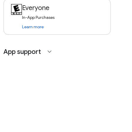
Everyone
In-App Purchases
Learn more
App support
expand_more