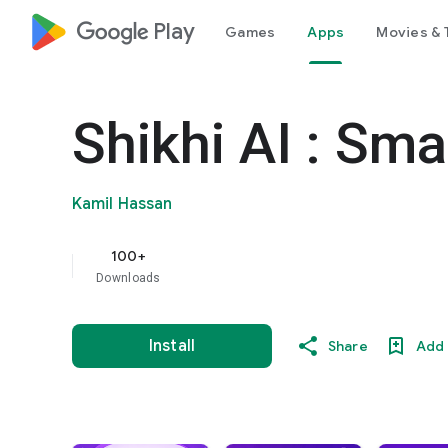
google_logo Play
Games
Apps
Movies & 
Shikhi AI : Sma
Kamil Hassan
100+
Downloads
Install
Share
Add 