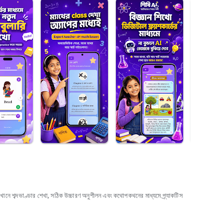
েখানে শব্দভাণ্ডার শেখা, সঠিক উচ্চারণ অনুশীলন এবং কথোপকথনের মাধ্যমে প্র্যাকটিস