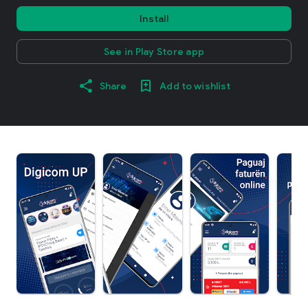
Install
See in Play Store app
Share
Add to wishlist