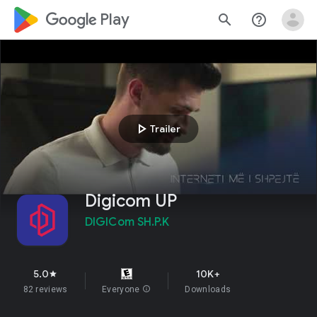
google_logo Play
search
help_outline
play_arrow
Trailer
Digicom UP
DIGICom SH.P.K
5.0
10K+
star
82 reviews
Everyone
info
Downloads