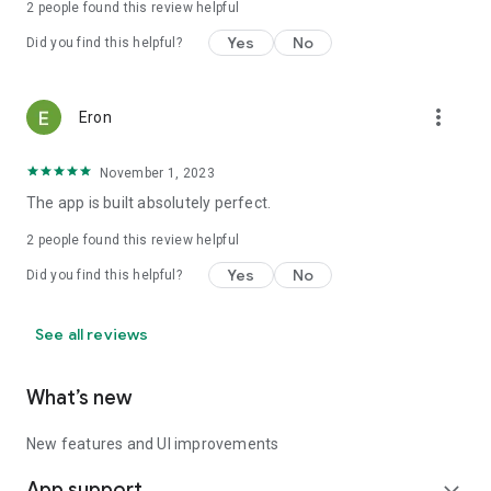
2
people found this review helpful
Yes
No
Did you find this helpful?
more_vert
Eron
November 1, 2023
The app is built absolutely perfect.
2
people found this review helpful
Yes
No
Did you find this helpful?
See all reviews
What’s new
New features and UI improvements
App support
expand_more