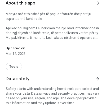
About this app
arrow_forward
Mënyra më e thjeshtë për të paguar faturën dhe për t’ju
suportuar në kohë reale.
Aplikacioni Digicom UP ndihmon me një mori informacionesh
dhe zgjidhjesh në kohë reale, të personalizuara vetëm për ty.
Me pak klikime, ti mund të kesh akses në shumë opsione si:
Mënyra më e thjeshtë për të paguar faturën dhe për t’ju suportuar
- Shiko dhe paguaj faturën tënde thjesht, shpejt dhe në
Updated on
mënyre të sigurtë.
Mar 12, 2026
- Kufizoni kohën e qëndrimit në internet të fëmijës tuaj duke
krijuar orare sipas preferncës.
- Informohu rreth ofertave të reja.
Tools
- Ndërro dhe manaxho planin tend nga kudo dhe kurdo, direkt
nga celulari.
Data safety
arrow_forward
- Ndrysho password-in dhe emrin wi-fi.
- Testo shpejtësinë e internetit.
Safety starts with understanding how developers collect and
- Kontrollo konsumin aktual sipas paketës në perdorim.
share your data. Data privacy and security practices may vary
- Shiko konsumin historik te te dhenave te internetit dhe
based on your use, region, and age. The developer provided
telefonise.
this information and may update it over time.
- Perditeso te dhenat personale.