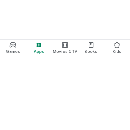
Games
Apps
Movies & TV
Books
Kids
Google Play
Play Pass
Play Points
Gift cards