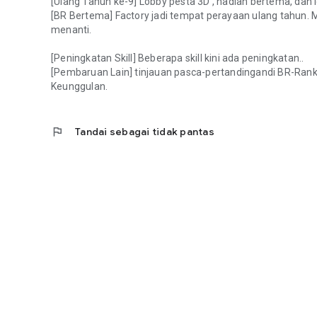
[Ulang Tahun ke-9] Lobby pesta 3D , hadiah bertema, da
[BR Bertema] Factory jadi tempat perayaan ulang tahun. Mi
menanti.
[Peningkatan Skill] Beberapa skill kini ada peningkatan..
[Pembaruan Lain] tinjauan pasca-pertandingandi BR-Rank, 
Keunggulan.
flag
Tandai sebagai tidak pantas