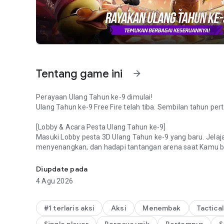
Tentang game ini
arrow_forward
Perayaan Ulang Tahun ke-9 dimulai!
Ulang Tahun ke-9 Free Fire telah tiba. Sembilan tahun p
[Lobby & Acara Pesta Ulang Tahun ke-9]
Masuki Lobby pesta 3D Ulang Tahun ke-9 yang baru. Jelaja
menyenangkan, dan hadapi tantangan arena saat Kamu b
Survival Shooter 10 menit!
membuka item event dan hadiah spesial.
Diupdate pada
[BR Bertema]
4 Agu 2026
Factory di Bermuda mendapatkan perubahan tampilan Ulan
tahun untuk mendapatkan loot berharga dan tingkatkan Me
tim tereliminasi, Kamudapat berinteraksi dengan loot m
#1 terlaris aksi
Aksi
Menembak
Tactica