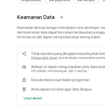
Single player
Bergaya unik
Bertempur
S
[Poin Keunggulan CS]
CS sekarang menampilkan sistem Poin Keunggulan bar
keterampilan, Senjata yang Dibangkitkan, dan buff lainny
pertandingan.
Keamanan Data
arrow_forward
[Peningkatan Skill & Awaken Senjata]
Keamanan dimulai dengan memahami cara developer men
Sistem peningkatan skill dan awaken senjata baru kini tersed
dan keamanan data dapat bervariasi berdasarkan penggu
peningkatan yang berbeda, dan gunakan Pengaktif Senja
informasi ini dan dapat memperbaruinya seiring waktu.
tempur yang lebih kaya.
[Ulasan Pertandingan BR]
Ingin meningkatkan taktik BR Kamu? Setelah pertandingan 
Tidak ada data yang dibagikan kepada pihak ket
pergerakan, eliminasi, dan posisi musuh, membantu Kam
Pelajari lebih lanjut
cara developer menyatakan pemba
strategi Kamu.
Aplikasi ini dapat mengumpulkan jenis data beri
Info pribadi, Info keuangan, dan 5 lainnya
Free Fire adalah game tembak-menembak bertahan hidup ya
Setiap permainan berdurasi 10 menit menempatkan Anda 
Data dienkripsi saat dalam pengiriman
dengan 49 pemain lain, yang semuanya berjuang untuk be
parasut mereka, dan bertujuan untuk tetap berada di zo
Anda dapat meminta agar data dihapus
menjelajahi peta yang luas, bersembunyi di alam liar, ata
celah. Menyergap, menembak, bertahan hidup, hanya ada 
Lihat detail
tugas.