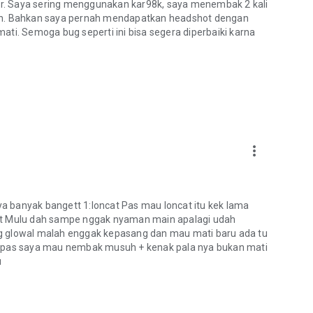
rver. Saya sering menggunakan kar98k, saya menembak 2 kali
kan. Bahkan saya pernah mendapatkan headshot dengan
ati. Semoga bug seperti ini bisa segera diperbaiki karna
more_vert
nya banyak bangett 1:loncat Pas mau loncat itu kek lama
empat Mulu dah sampe nggak nyaman main apalagi udah
g glowal malah enggak kepasang dan mau mati baru ada tu
d pas saya mau nembak musuh + kenak pala nya bukan mati
u