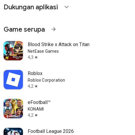
Dukungan aplikasi
expand_more
Game serupa
arrow_forward
Blood Strike x Attack on Titan
NetEase Games
4,3
star
Roblox
Roblox Corporation
4,2
star
eFootball™
KONAMI
4,2
star
Football League 2026