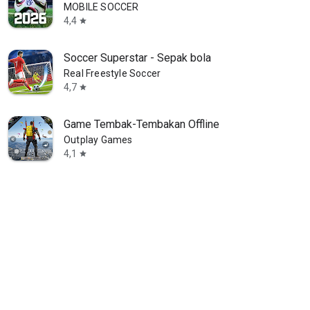
MOBILE SOCCER
4,4
star
Soccer Superstar - Sepak bola
Real Freestyle Soccer
4,7
star
Game Tembak-Tembakan Offline
Outplay Games
4,1
star