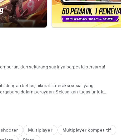
ertempuran, dan sekarang saatnya berpesta bersama!
hi dengan bebas, nikmati interaksi sosial yang
ergabung dalam perayaan. Selesaikan tugas untuk
g Tahun ke-9 untuk waktu terbatas. Selesaikan misi ulang
sin Koin, Vending Machine, dan Revival Point. Jika rekan
ereka untuk menghidupkan kembali mereka di tempat!
l shooter
Multiplayer
Multiplayer kompetitif