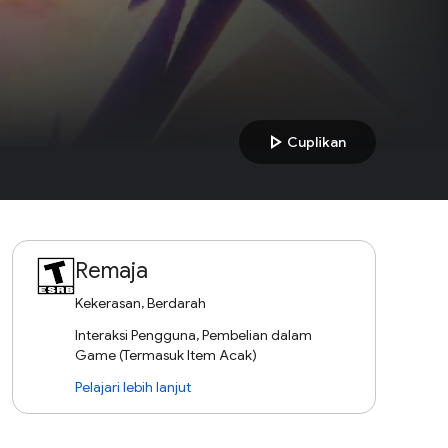
play_arrow
Cuplikan
Remaja
Kekerasan, Berdarah
Interaksi Pengguna, Pembelian dalam
Game (Termasuk Item Acak)
Pelajari lebih lanjut