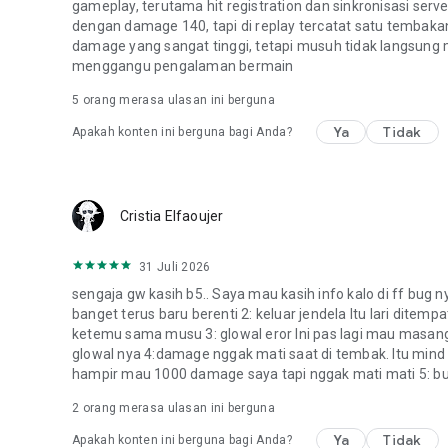
gameplay, terutama hit registration dan sinkronisasi se
[Kontak Kami]
dengan damage 140, tapi di replay tercatat satu temba
Customer Service: https://help.garena.co.id/faq/ff
damage yang sangat tinggi, tetapi musuh tidak langsung m
menggangu pengalaman bermain
IGRS: 15+
5
orang merasa ulasan ini berguna
Ya
Tidak
Apakah konten ini berguna bagi Anda?
Cristia Elfaoujer
31 Juli 2026
sengaja gw kasih b5.. Saya mau kasih info kalo di ff bug 
banget terus baru berenti 2: keluar jendela Itu lari dit
ketemu sama musu 3: glowal eror Ini pas lagi mau masan
glowal nya 4:damage nggak mati saat di tembak. Itu min
hampir mau 1000 damage saya tapi nggak mati mati 5: b
2
orang merasa ulasan ini berguna
Ya
Tidak
Apakah konten ini berguna bagi Anda?