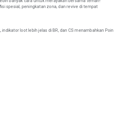
n lebih banyak cara untuk merayakan bersama teman!
si spesial, peningkatan zona, dan revive di tempat
indikator loot lebih jelas di BR, dan CS menambahkan Poin