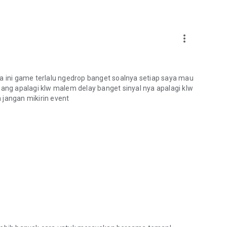
more_vert
ini game terlalu ngedrop banget soalnya setiap saya mau
oang apalagi klw malem delay banget sinyal nya apalagi klw
h jangan mikirin event