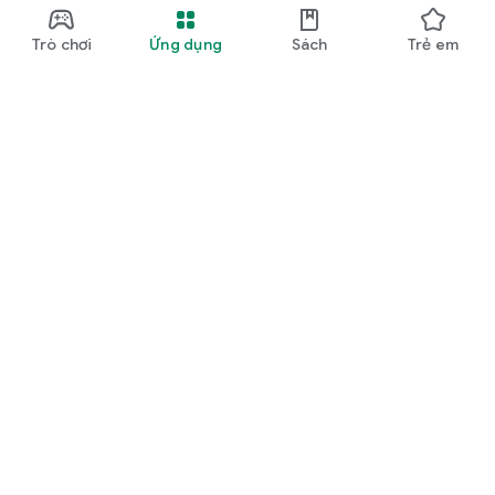
Trò chơi
Ứng dụng
Sách
Trẻ em
Google Play
Play Pass
Điểm Play
Thẻ Google Play
Đổi phần thưởng
Chính sách hoàn tiền
Trẻ em và gia đình