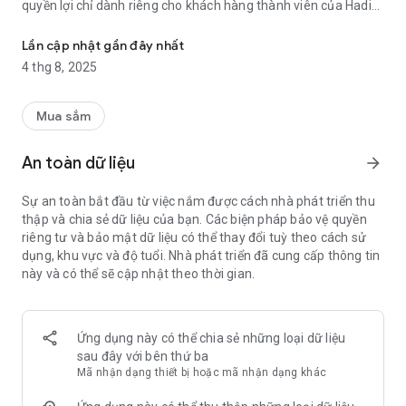
quyền lợi chỉ dành riêng cho khách hàng thành viên của Hadi
Giúp bạn dễ dàng tích điểm, cập nhật các sản phẩm trending nhất 
Beauty.
- Cập nhật tin tức, xu hướng làm đẹp mới nhất và các sản
Lần cập nhật gần đây nhất
phẩm được yêu thích nhất từ Hadi Beauty.
4 thg 8, 2025
- Quản lý thông tin đơn hàng và lịch sử mua sắm cá nhân.
- Nhận thông báo về các chương trình khuyến mãi, ưu đãi và
mã giảm giá hấp dẫn dành riêng cho bạn.
Mua sắm
- Tìm kiếm cửa hàng gần bạn nhất.
Tải ngay Hadi Beauty App để nâng tầm trải nghiệm mua sắm
An toàn dữ liệu
arrow_forward
mỹ phẩm của bạn!
Sự an toàn bắt đầu từ việc nắm được cách nhà phát triển thu
thập và chia sẻ dữ liệu của bạn. Các biện pháp bảo vệ quyền
riêng tư và bảo mật dữ liệu có thể thay đổi tuỳ theo cách sử
dụng, khu vực và độ tuổi. Nhà phát triển đã cung cấp thông tin
này và có thể sẽ cập nhật theo thời gian.
Ứng dụng này có thể chia sẻ những loại dữ liệu
sau đây với bên thứ ba
Mã nhận dạng thiết bị hoặc mã nhận dạng khác