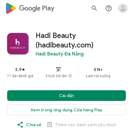
google_logo Play
search
help_outline
Hadi Beauty
(hadibeauty.com)
Hadi Beauty Đà Nẵng
3,9
5 N+
star
11 bài đánh giá
3 tuổi trở lên
info
Lượt tải xuống
Cài đặt
Xem trong ứng dụng Cửa hàng Play
Chia sẻ
Thêm vào danh sách yêu thích