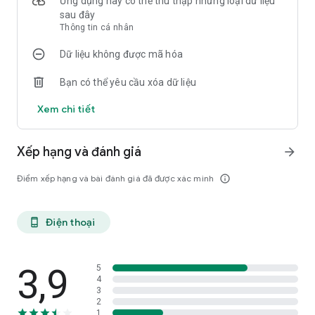
Ứng dụng này có thể thu thập những loại dữ liệu
sau đây
Thông tin cá nhân
Dữ liệu không được mã hóa
Bạn có thể yêu cầu xóa dữ liệu
Xem chi tiết
Xếp hạng và đánh giá
arrow_forward
Điểm xếp hạng và bài đánh giá đã được xác minh
info_outline
Điện thoại
phone_android
3,9
5
4
3
2
1