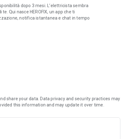
isponibilità dopo 3 mesi. L’elettricista sembra
i te. Qui nasce HEROFIX, un app che ti
zzazione, notifica istantanea e chat in tempo
 di un click!
un intervento tempestivo? Ecco l’app che fa
rofessionista qualificato più vicino a te
tà di metterti in contatto con diversi
no a una ristrutturazione completa, scegliendo da
più vicino a te o in base alle recensioni.
liare il tuo lavoro ti basterà iscriverti,
ochi, ma fondamentali dati aziendali,
rvizio.
richiesti!
nd share your data. Data privacy and security practices may
ovided this information and may update it over time.