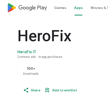
google_logo Play
Games
Apps
Movies & 
HeroFix
HeroFix IT
Contains ads
In-app purchases
100+
Downloads
Share
Add to wishlist