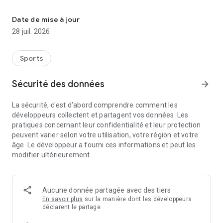
Tous vos services plaisance à utiliser à terre, à quai et en mer.
Conforme à la réglementation plaisance (division 240), elle
vous accompagne toute l’année à terre comme en mer, en
Date de mise à jour
France et à l’étranger, même sans connexion.
28 juil. 2026
Les fonctionnalités clés
Sports
• Météo marine, alertes météo, horaires de marées, cartes
marines, mémo permis, et GPS : pour préparer vos sorties en
Sécurité des données
arrow_forward
mer et naviguer en toute sécurité.
La sécurité, c'est d'abord comprendre comment les
• Matériel de bord, armement de sécurité, journal de bord,
développeurs collectent et partagent vos données. Les
entretien et réparation, documents : pour gérer votre bateau,
pratiques concernant leur confidentialité et leur protection
rester conforme et organisé.
peuvent varier selon votre utilisation, votre région et votre
âge. Le développeur a fourni ces informations et peut les
• Assistance, secours et déclaration de sinistre : pour vous
modifier ultérieurement.
accompagner en cas d’imprévus.
• Espace assurance : accès directs à vos contrats, garanties,
parrainage, APRIL Marine Académie, attestations
Aucune donnée partagée avec des tiers
d’assurance.
En savoir plus
sur la manière dont les développeurs
déclarent le partage
Services inclus dans les contrats d’assurance et réservés aux