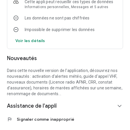
Cette appli peut recueillir ces types de données
clients APRIL Marine.
Informations personnelles, Messages et 5 autres
Les données ne sont pas chiffrées
Impossible de supprimer les données
Voir les détails
Nouveautés
Dans cette nouvelle version de l'application, découvrez nos
nouveautés : activation d'alertes météo, guide d'appel VHF,
nouveaux documents (Licence radio AFNR, CRR, constat
d'assurance), horaires de marées affichées sur une semaine,
renommage de documents...
Assistance de l'appli
expand_more
flag
Signaler comme inapproprié