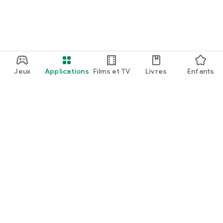
Jeux
Applications
Films et TV
Livres
Enfants
Google Play
Play Pass
Points Play
Cartes
En profiter