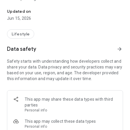
Eine App verbindet erfolgreich die Bereiche Gesundheit Lifestyle
gegenüber
Unternehmen oder sonstigen Institutionen.
Updated on
Jun 15, 2026
Zukunftsmärkte
Es war von Beginn an unser Ziel, ein modernes und
zukunftsorientiertes Unternehmen am Markt zu etablieren,
Lifestyle
welches die Bereiche
Gesundheit, Lifestyle und Beauty mit den klassischen
Data safety
arrow_forward
Aspekten des Empfehlungsmarketings und dem
Zukunftsmarkt E-Commerce
Safety starts with understanding how developers collect and
erfolgreich verbindet.
share your data. Data privacy and security practices may vary
based on your use, region, and age. The developer provided
iScreen Analysis - individuell und außergewöhnlich
this information and may update it over time.
Unsere iScreen Analysis bietet jedem Zugang zu einer
einzigartigen Lösung, basierend auf einer EKG-Messung. Aus
dem EKG wird die
Herzratenvariabilität HRV berechnet.
This app may share these data types with third
Aus den so gesammelten Messdaten wird damit ein
parties
umfassendes Abbild der Körperzusammensetzung
Personal info
berechnet.
This app may collect these data types
Analysieren - individualisieren - überprüfen - anpassen
Personal info