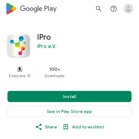
google_logo Play
search
help_outline
iPro
iPro e.V.
100+
Everyone
info
Downloads
Install
See in Play Store app
Share
Add to wishlist