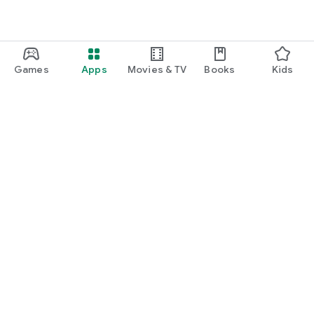
Games
Apps
Movies & TV
Books
Kids
Google Play
Play Pass
Play Points
Gift cards
Redeem
Refund policy