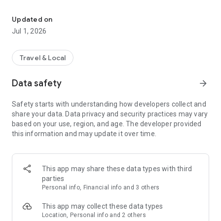
Cargoroo is terug. Deelbare e-bakfietsen in Utrech –meer stede
Voor de schoolrun, een ritje naar de winkel of een dagje uit:
met Cargoroo kun je zorgeloos op pad, zonder gedoe van
Updated on
autobezit. Elke fiets heeft een ruime bak, gordeltjes voor
Jul 1, 2026
twee kinderen, Maxi-Cosi adapters en een actieradius tot 100
km. Duurzaam, betrouwbaar en ideaal voor het dagelijks
leven.
Travel & Local
Let’s Cargoroo!
Data safety
arrow_forward
Waarom Cargoroo?
Safety starts with understanding how developers collect and
• Reserveer in seconden een fiets in de buurt
share your data. Data privacy and security practices may vary
• Veilig en comfortabel voor kinderen, boodschappen of
based on your use, region, and age. The developer provided
bagage
this information and may update it over time.
• Betaal alleen voor wat je gebruikt
• Onderhoud en diefstalafhandeling? Dat regelen wij
Zo werkt het:
This app may share these data types with third
Download de app
parties
Registreer binnen enkele minuten
Personal info, Financial info and 3 others
Verifieer je telefoonnummer
Vind een Cargoroo in de buurt
This app may collect these data types
Scan en rij weg
Location, Personal info and 2 others