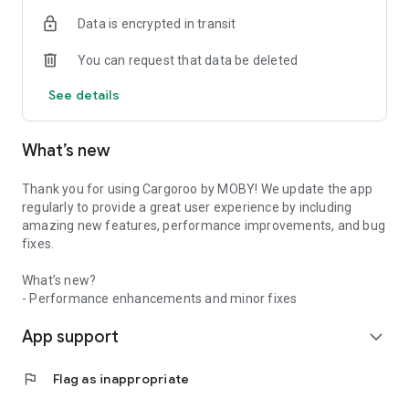
Parkeer verantwoord en beëindig je rit
Data is encrypted in transit
📍 Nu in Utrecht met 90 fietsen (augustus 2025)
You can request that data be deleted
🚲 Uitbreiding naar 150 fietsen begin 2026
🌍 Meer steden volgen binnenkort
See details
Meer info: www.cargoroo.nl | Contact: info@mobymove.com
#LetsCargoroo
What’s new
Thank you for using Cargoroo by MOBY! We update the app
regularly to provide a great user experience by including
amazing new features, performance improvements, and bug
fixes.
What’s new?
- Performance enhancements and minor fixes
App support
expand_more
flag
Flag as inappropriate