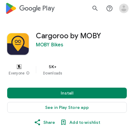
google_logo Play
search
help_outline
Cargoroo by MOBY
MOBY Bikes
5K+
Everyone
info
Downloads
Install
See in Play Store app
Share
Add to wishlist