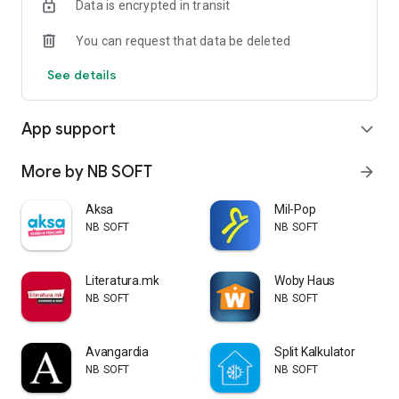
Data is encrypted in transit
narave in do ljudi.
You can request that data be deleted
Mednarodna prisotnost
Na domačem trgu je Semenarna Ljubljana vodilna ponudnica
See details
izdelkov za kmetijstvo in vrtnarjenje, na tujih trgih pa dosega
pomembne tržne deleže. Naša razvejana partnerska mreža v
tujini nam omogoča, da svoje izdelke tržimo v naslednjih
App support
expand_more
državah:
Hrvaška
More by NB SOFT
arrow_forward
Bosna in Hercegovina
Srbija
Aksa
Mil-Pop
Severna Makedonija
NB SOFT
NB SOFT
Črna gora
Kosovo
Literatura.mk
Woby Haus
NB SOFT
NB SOFT
Avangardia
Split Kalkulator
NB SOFT
NB SOFT