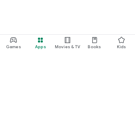
Games
Apps
Movies & TV
Books
Kids
Google Play
Play Pass
Play Points
Gift cards
Redeem