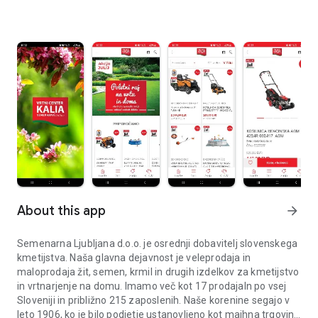
About this app
arrow_forward
Semenarna Ljubljana d.o.o. je osrednji dobavitelj slovenskega
kmetijstva. Naša glavna dejavnost je veleprodaja in
maloprodaja žit, semen, krmil in drugih izdelkov za kmetijstvo
in vrtnarjenje na domu. Imamo več kot 17 prodajaln po vsej
Sloveniji in približno 215 zaposlenih. Naše korenine segajo v
leto 1906, ko je bilo podjetje ustanovljeno kot majhna trgovina