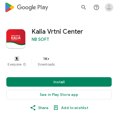
google_logo Play
search
help_outline
Kalia Vrtni Center
NB SOFT
1K+
Everyone
info
Downloads
Install
See in Play Store app
Share
Add to wishlist