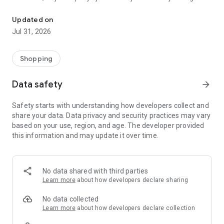
Semenarna Ljubljana d.o.o. je osrednji dobavitelj slovenskega kmet
s semeni za vrtnarjenje na domu. V vseh teh letih smo se
razširili v veliko podjetje, ki se širi tudi mednarodno.
Updated on
Jul 31, 2026
Semenarna Ljubljana veliko vlaga v ohranjanje avtohtonih in
tradicionalnih sort. Tudi s tem omogočamo pridelavo zdrave
lokalne hrane. Lokalno pridelana zdrava hrana je vedno bolj
Shopping
tudi prepoznana ne samo kot strateška dejavnost, temveč
tudi kot generator delovnih mest v Sloveniji.
Data safety
arrow_forward
Semenarna Ljubljana je podjetje z jasno vizijo postati osrednji
Safety starts with understanding how developers collect and
oskrbovalec slovenskega kmetijstva. Izhajamo iz dolgoletnih
share your data. Data privacy and security practices may vary
izkušenj, obsežnega strokovnega znanja in uvajanja inovacij.
based on your use, region, and age. The developer provided
Spremljamo novosti na mednarodnem trgu in uvajamo
this information and may update it over time.
kreativne rešitve, ki izboljšujejo kakovost in sonaravnost
proizvodnje hrane. Ob tem na družbeno odgovoren način
ustvarjamo vrednost za pridelovalce, zaposlene in širšo
družbo.
No data shared with third parties
Learn more
about how developers declare sharing
Naša temeljna vrednota je kakovost, ki temelji na
strokovnosti, sodobnem znanju in dolgoletnih izkušnjah.
No data collected
Zavzemamo se za trajnostni razvoj naše panoge, zato smo v
Learn more
about how developers declare collection
svojih postopkih proizvodnje, logistike in prodaje odgovorni do