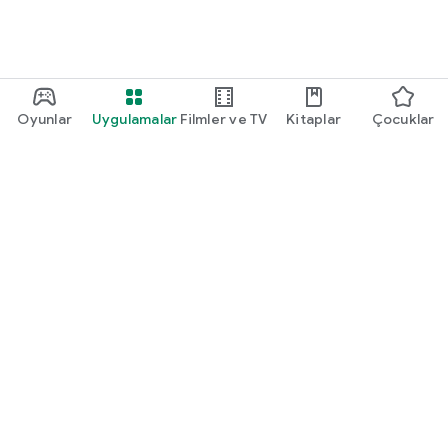
Oyunlar
Uygulamalar
Filmler ve TV
Kitaplar
Çocuklar
Google Play
Play Pass
Play Puanları
Hediye kartları
Kullan
Geri ödeme politikası