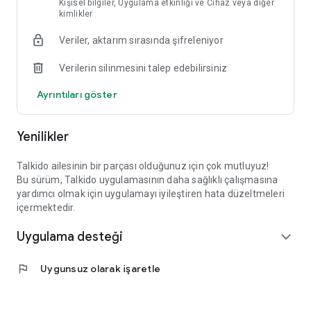
Kişisel bilgiler, Uygulama etkinliği ve Cihaz veya diğer
🌍 İki Dilli Öğrenme Desteği – Bilingual aileler ve çok kültürlü
kimlikler
sınıflar için ideal.
Veriler, aktarım sırasında şifreleniyor
Verilerin silinmesini talep edebilirsiniz
Evde ya da terapi merkezinde, Talkido çocuğunuzla birlikte
büyür.
Ayrıntıları göster
Çocuğunuzun ihtiyaçlarını, düşüncelerini ve duygularını ifade
etmesine destek olun — oyunla, sesle ve sevgiyle.
Yenilikler
Uygulamayı indirin. Talkido Mio’yu açın. Öğrenme başlasın.
🎧 Gerçek sesler. 🎯 Gerçek ilerleme. 👐 Gerçek bağ.
Talkido ailesinin bir parçası olduğunuz için çok mutluyuz!
Bu sürüm, Talkido uygulamasının daha sağlıklı çalışmasına
yardımcı olmak için uygulamayı iyileştiren hata düzeltmeleri
Destek veya geri bildirim için bize her zaman ulaşabilirsiniz:
içermektedir.
📩 wecare@talkido.co
Uygulama desteği
expand_more
flag
Uygunsuz olarak işaretle