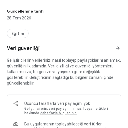
Akıllı Oyun Arkadaşım!
Talkido’nun kalbinde Talkido Mio var — nesneleri ve kartları
Güncellenme tarihi
konuşturan, sesli ve ekransız bir oyun konsolu. Çocuklar
28 Tem 2026
etiketli bir objeyi ya da kartı cihaza yaklaştırır, Talkido Mio ise
önceden kaydedilmiş sesleri çalar. Eğlenceli, etkili ve
çocukların doğal öğrenme biçimine uygun bir deneyim sunar.
Eğitim
Veri güvenliği
arrow_forward
🎮 Talkido ne sunar?
Geliştiricilerin verilerinizi nasıl toplayıp paylaştıklarını anlamak,
güvenliğin ilk adımıdır. Veri gizliliği ve güvenliği yöntemleri;
kullanımınıza, bölgenize ve yaşınıza göre değişiklik
🎙️ Kendi Sesinizi Kaydedin – Oyuncaklara, kitaplara veya
gösterebilir. Geliştiricinin sağladığı bu bilgiler zaman içinde
kartlara kolayca ses kaydı ekleyin.
güncellenebilir.
🎲 Oyun Temelli Etkileşim – Eşleştirme, hafıza ve soru-cevap
gibi oyunlarla öğrenmeyi eğlenceli hale getirin.
🧠 Terapist Onaylı İçerik – Konuşma terapistleri ve özel eğitim
uzmanlarıyla birlikte geliştirilmiştir.
Üçüncü taraflarla veri paylaşımı yok
📊 Akıllı Gelişim Takibi – Tepki süresi, doğru/yanlış oranı ve
Geliştiricilerin, veri paylaşımını nasıl beyan ettikleri
aktivite kayıtları uygulamada görülebilir.
hakkında
daha fazla bilgi edinin
🧸 Ekran Yok, Gerçek Oyun Var – Dikkat dağınıklığını azaltır,
Bu uygulamanın toplayabileceği veri türleri
odaklanmayı ve sosyal etkileşimi artırır.