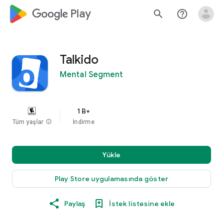
google_logo Play
search
help_outline
Talkido
Mental Segment
1 B+
Tüm yaşlar
info
İndirme
Yükle
Play Store uygulamasında göster
Paylaş
İstek listesine ekle