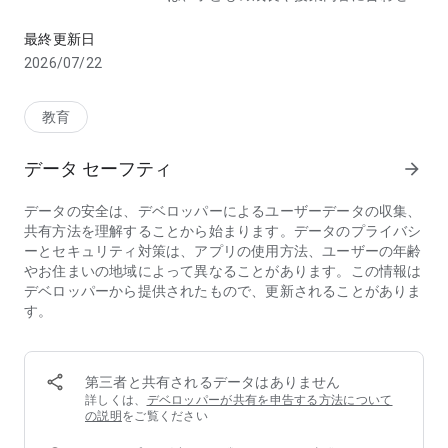
子どもの成長や授業内容に合わせ、シンプルなノート機能から、
シンプルなノート機能から、高度な協働学習まで幅広く柔軟に
対応できるリアルタイム授業支援アプリです。
最終更新日
小学校低学年から中学・高校まで、タブレットを活用したアク
2026/07/22
ティブ・ラーニングを支援します。
教育
■ アクティブ・ラーニングを支援する MetaMoJi ClassRoom
の３つの特長 ■
データ セーフティ
arrow_forward
◎豊かな表現力
データの安全は、デベロッパーによるユーザーデータの収集、
最大2,500倍の超拡大で、紙とペンのように自由自在に表現で
共有方法を理解することから始まります。データのプライバシ
きます。写真や音声による表現も可能で、子どもたちの思考
ーとセキュリティ対策は、アプリの使用方法、ユーザーの年齢
力・表現力を豊かに高めます。
やお住まいの地域によって異なることがあります。この情報は
デベロッパーから提供されたもので、更新されることがありま
◎超リアルタイムな画面共有
す。
生徒一人ひとりの学習状況をリアルタイムにモニタリングした
り、生徒同士で協働的に学習できます。
◎さまざまな学習で使える
第三者と共有されるデータはありません
教材を選ばない汎用性の高さで幅広い授業形態（一斉学習、個
詳しくは、
デベロッパーが共有を申告する方法について
別学習、協働学習）に対応します。授業での活用はもちろん、
の説明
をご覧ください
校外学習、家庭学習、職員室での利用にも最適です。