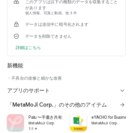
このアプリは以下の種類のデータを収集すること
があります
個人情報、写真と動画、他 3 件
■ MetaMoJi ClassRoom の主な機能 ■
データは送信中に暗号化されます
◎豊富なペン種と色のバリエーション。図形描画も手書きで簡
単に
データを削除できません
・豊富なペン種（丸ペン・蛍光ペン・カリグラフィーペン・万
年筆・筆）を搭載
詳細はこちら
・フルカラーに対応
・ペンの太さ、色の不透明度も調整可能
・図形描画モードで、フリーハンドで直線や円を簡単に描ける
新機能
◎複数の写真を自由に貼り付け。切り抜きもOK
・不具合の改修と細かな改善
・写真を何枚でも好きな場所に貼れる
・写真の大きさの変更や回転ができる
アプリのサポート
expand_more
・写真を好きな形に切り抜ける
◎最大2,500倍の拡大縮小で、紙以上に緻密に文字を書き込め
「MetaMoJi Corp.」のその他のアイテム
arrow_forward
る
・画面を拡大して細かい文字や絵を書き込める
Palu 〜手書き共有カレンダー〜
eYACHO for Business 
・1枚のシートにたくさんの情報をまとめることができる
MetaMoJi Corp.
MetaMoJi Corp.
・書いた文字や絵はベクトルデータとして記憶しているので、
3.6
star
拡大しても劣化しない