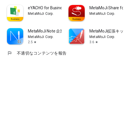
eYACHO for Business 6
MetaMoJi Share for Bu
◎アイテム、ふせん、Webページを貼り付け
MetaMoJi Corp.
MetaMoJi Corp.
・アイテムやふせん、Webページの貼り付けが可能
・先生が配付した部品を、生徒が自由に配置できる
・アイテムを登録して再利用も可能
MetaMoJi Note 企業版
MetaMoJi拡張キット
MetaMoJi Corp.
MetaMoJi Corp.
◎音声機能を搭載。録音・再生を学習に活用
2.5
3.6
star
star
・音声ボタンを配置して、簡単に録音／再生ができる
・英語や音楽など、音声を利用した学習に活用できる
flag
不適切なコンテンツを報告
◎授業を円滑に進め活性化させる、リアルタイムな画面共有
・生徒一人ひとりの学習状況をリアルタイムにモニタリング
・先生がモニタリング画面から、個別にアドバイスできる
・クラス・グループで、画面共有・同時編集
・生徒同士で答えを見合ったり、採点し合ったりできる
・生徒の画面をロックして操作できなくする「先生に注目モー
ド」
◎QRコードによる簡単ログイン／マルチアカウント対応
・学年/組/出席番号の入力によるログインのほか、QRコード
によるログインにも対応
・マルチアカウント対応で、1台のタブレットを複数人で共有