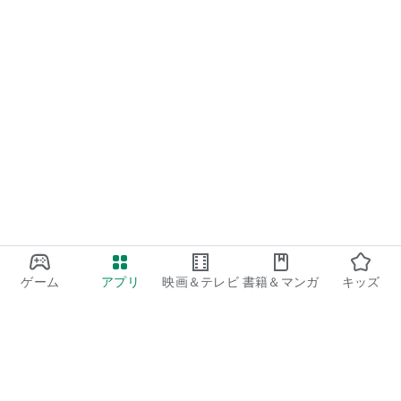
可能
◎狭帯域のネットワーク環境でも快適に動作
・ネットワークへの負荷が少なく、数十人が同時編集しても軽
快に動作
・MetaMoJiクラウド版では、40人のクラスが10クラス以上、
同時に編集可能
■動作環境
・Androidアプリを正式サポートするタッチパネル対応の
Chromebook
・メモリ4GB以上推奨
※Android端末はサポート対象外です。
ゲーム
アプリ
映画＆テレビ
書籍＆マンガ
キッズ