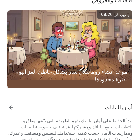
الأحداث والعروض
فكر خارج الصندوق وشغل خيالك الآن!
ينتهي في ‏08/20
موعد عشاء رومانسي سار بشكل خاطئ: لغز اليوم
لفترة محدودة!
أمان البيانات
arrow_forward
يبدأ الحفاظ على أمان بياناتك بفهم الطريقة التي يتّبعها مطوِّرو
التطبيقات لجمع بياناتك ومشاركتها. قد تختلف خصوصية البيانات
وممارسات الأمان حسب كيفية استخدامك للتطبيق ومنطقتك وعمرك.
يوفّر مطوِّر التطبيقات هذه المعلومات وقد يعدِّلها بمرور الوقت.