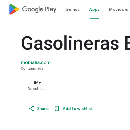
google_logo Play
Games
Apps
Movies & 
Gasolineras
mobialia.com
Contains ads
1M+
Downloads
Share
Add to wishlist