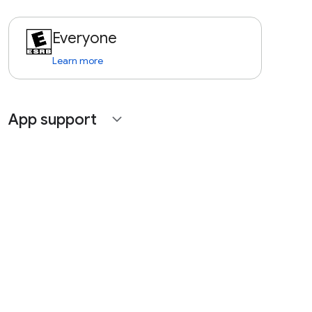
Everyone
Learn more
App support
expand_more