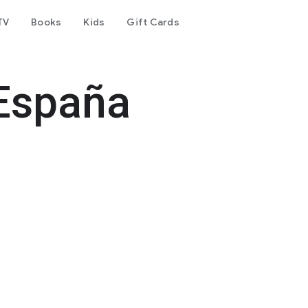
TV
Books
Kids
Gift Cards
 España