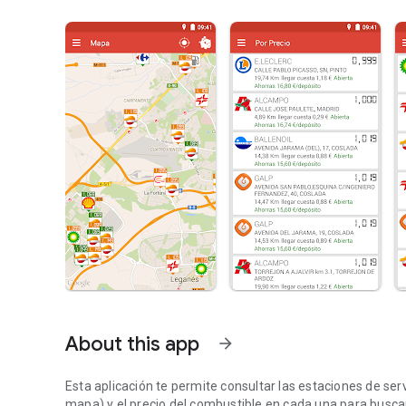
About this app
arrow_forward
Esta aplicación te permite consultar las estaciones de serv
mapa) y el precio del combustible en cada una para buscar