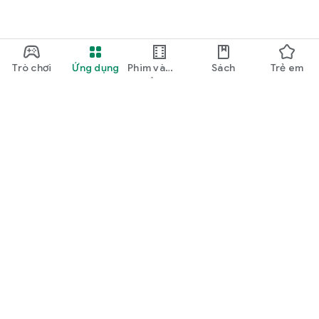
Trò chơi
Ứng dụng
Phim và
Sách
Trẻ em
truyền hình
Google Play
Play Pass
Điểm Play
Thẻ Google Play
Đổi phần thưởng
Chính sách hoàn tiền