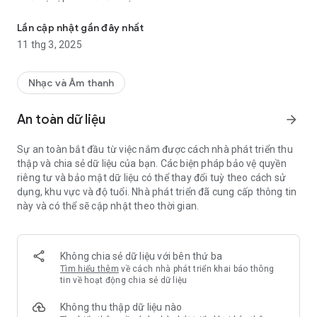
Lời nhạc sống trình chiếu trên thiết bị di động và máy tính bảng
- Luôn cập nhật các lời bài hát HOT
- Nhiều tín năng thú vị
Lần cập nhật gần đây nhất
11 thg 3, 2025
Nhạc và Âm thanh
An toàn dữ liệu
arrow_forward
Sự an toàn bắt đầu từ việc nắm được cách nhà phát triển thu
thập và chia sẻ dữ liệu của bạn. Các biện pháp bảo vệ quyền
riêng tư và bảo mật dữ liệu có thể thay đổi tuỳ theo cách sử
dụng, khu vực và độ tuổi. Nhà phát triển đã cung cấp thông tin
này và có thể sẽ cập nhật theo thời gian.
Không chia sẻ dữ liệu với bên thứ ba
Tìm hiểu thêm
về cách nhà phát triển khai báo thông
tin về hoạt động chia sẻ dữ liệu
Không thu thập dữ liệu nào