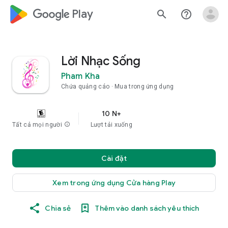
google_logo Play
search
help_outline
Lời Nhạc Sống
Pham Kha
Chứa quảng cáo
Mua trong ứng dụng
10 N+
Tất cả mọi người
info
Lượt tải xuống
Cài đặt
Xem trong ứng dụng Cửa hàng Play
Chia sẻ
Thêm vào danh sách yêu thích