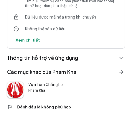
Tìm hiểu thêm
về cách nhà phát triển khai báo thông
tin về hoạt động thu thập dữ liệu
Dữ liệu được mã hóa trong khi chuyển
Không thể xóa dữ liệu
Xem chi tiết
Thông tin hỗ trợ về ứng dụng
expand_more
Các mục khác của Pham Kha
arrow_forward
Vựa Tôm Chẳng Loan
Pham Kha
flag
Đánh dấu là không phù hợp