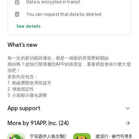
Data is encrypted in transit
You can request that data be deleted
See details
What’s new
每一次的新功能與優化，都是一個新的尋寶歷程開始
期待嗎？趕快打開專屬您APP的珠寶盒，看看裡面會有什麼大發
現吧！
更新內容包含：
1. 動線瀏覽使用性提升
2. 增進穩定性
3. 介面顯示優化調整
App support
expand_more
More by 91APP, Inc. (24)
arrow_forward
宇宙森伊人氣生醫美妝首選
建源行 - 麻竹筍專業