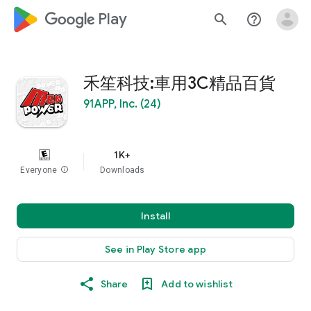
google_logo Play
search
help_outline
禾笙科技:車用3C精品百貨
91APP, Inc. (24)
1K+
Everyone
info
Downloads
Install
See in Play Store app
Share
Add to wishlist