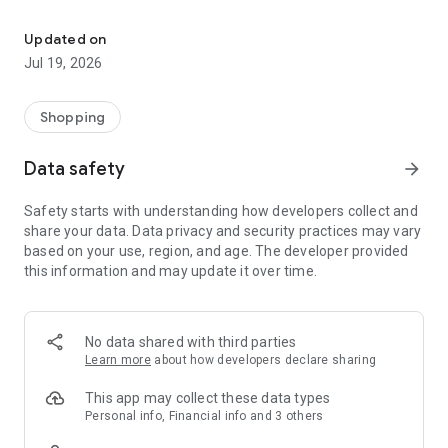
我們提供客戶能有更多樣化選擇與便利性，及最優質的服務熱忱，我
行動購物 APP 功能：
Updated on
Jul 19, 2026
*直覺式的操作介面、商品齊全，直接加入購物車，立即結帳享
樂去！
*快速使用『臉書帳號』或『手機號碼』即可加入會員，輕鬆超
Shopping
方便！
*促銷推播活動，即時得知最新活動，不定時推出優惠好康，讓
Data safety
arrow_forward
您不錯過！
*24H 提供購物服務，宅配、超商取貨付款，多元付款方式快速
Safety starts with understanding how developers collect and
結帳好方便！
share your data. Data privacy and security practices may vary
*安心交易，線上信用卡付款，使用 SSL 最高安全等級加密功
based on your use, region, and age. The developer provided
能！
this information and may update it over time.
*與官網同步，詳細分類可快速找尋商品！
歡迎來到 MenPower 禾笙科技，讓您買的安心，用的放心。
No data shared with third parties
Learn more
about how developers declare sharing
This app may collect these data types
Personal info, Financial info and 3 others