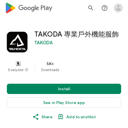
google_logo Play
search
help_outline
TAKODA 專業戶外機能服飾
TAKODA
5K+
Everyone
info
Downloads
Install
See in Play Store app
Share
Add to wishlist