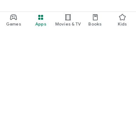
Games
Apps
Movies & TV
Books
Kids
Google Play
Play Pass
Play Points
Gift cards
Redeem
Refund policy