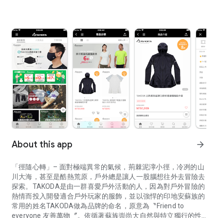
About this app
arrow_forward
「徑隨心轉」– 面對極端異常的氣候，荊棘泥濘小徑，冷冽的山
川大海，甚至是酷熱荒原，戶外總是讓人一股腦想往外去冒險去
探索。TAKODA是由一群喜愛戶外活動的人，因為對戶外冒險的
熱情而投入開發適合戶外玩家的服飾，並以強悍的印地安蘇族的
常用的姓名TAKODA做為品牌的命名，原意為〝Friend to
everyone 友善萬物〞。依循著蘇族崇尚大自然與特立獨行的性