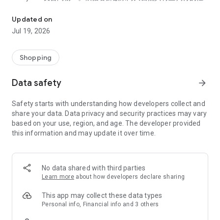
TAKODA是由一群喜愛戶外活動的人士，對戶外冒險的熱情而投
格，TAKODA於2010年正式成立。
Updated on
嚴選來自世界各地著名機能面料與材料供應廠，且材料通過如
Jul 19, 2026
OEKOTEX-100、bluesign等環境保護與機能認證，以實際行動
展現產品對環境的友善。加上設計師與一群熱愛戶外運動的夥伴
於實際穿著體驗中，讓產品不但環保美觀且兼具機能性。
Shopping
TAKODA敢於冒險，讓特立獨行熱愛探索自然的玩家，隨心所
Data safety
arrow_forward
欲，「徑隨心轉」。
Safety starts with understanding how developers collect and
*產品特色*
share your data. Data privacy and security practices may vary
1.【活動優惠，不錯過】
based on your use, region, and age. The developer provided
APP推播，驚喜優惠隨手掌握。
this information and may update it over time.
2.【會員優惠，專屬禮】
申請專屬會員，享有專屬折扣。
No data shared with third parties
3.【購物簡單，輕鬆購】
Learn more
about how developers declare sharing
簡單易懂操作介面，購物結帳方便快速。
This app may collect these data types
4.【專業資訊，立即看】
Personal info, Financial info and 3 others
戶外/運動專業介紹與資訊，隨時隨地分享。