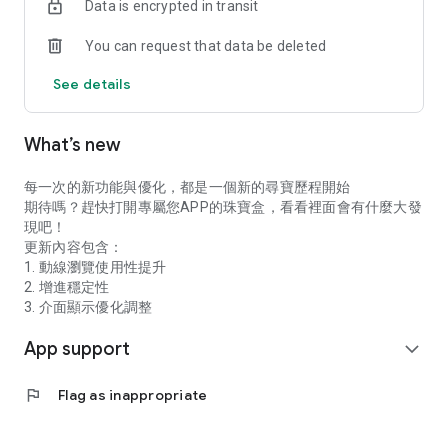
Data is encrypted in transit
5.【尊爵會員，輕鬆加】
You can request that data be deleted
Facebook 帳號或手機號碼，即可成為尊爵會員。
See details
6.【購物體驗，有保障】
7 天鑑賞期、退/換貨無負擔。
What’s new
TAKODA 官方網站：https://www.takoda-active.com
TAKODA 粉絲專頁：https://www.facebook.com/takoda.tw
TAKODA Instagram：
每一次的新功能與優化，都是一個新的尋寶歷程開始
https://www.instagram.com/takoda_active
期待嗎？趕快打開專屬您APP的珠寶盒，看看裡面會有什麼大發
現吧！
更新內容包含：
1. 動線瀏覽使用性提升
2. 增進穩定性
3. 介面顯示優化調整
App support
expand_more
flag
Flag as inappropriate