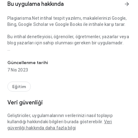
Bu uygulama hakkında
arrow_forward
Plagiarisma.Net intihal tespit yazılımı, makalelerinizi Google,
Bing, Google Scholar ve Google Books ile intihale karşı tarar.
Bu intihal denetleyicisi, öğrenciler, öğretmenler, yazarlar veya
blog yazarları için sahip olunması gereken bir uygulamadır.
Öğretmenler ve öğrenciler için çevrimiçi intihal denetleyicisi. Turnit
Denemenizi, makalenizi, dönem ödevinizi veya tezinizi akıllı
telefonunuza tek bir dokunuşla tarayın. Turnitin ve
Güncellenme tarihi
Copyscape ücretsiz alternatifi.
7 Nis 2023
ÖZELLİKLER:
Eğitim
+ Kayıt gerektirmez;
+ Yerleşik dosya gezgini;
Veri güvenliği
+ TXT, HTML, PDF, XLS, DOC, DOCX, ODT, ODS, ODP, FB2,
EPUB'u dönüştürür;
Geliştiriciler, uygulamalarının verilerinizi nasıl toplayıp
+ Sonuçları HTML, PDF, EPUB olarak kaydedin;
kullandığı hakkındaki bilgileri burada gösterebilir.
Veri
+ Google Voice desteği;
güvenliği hakkında daha fazla bilgi
+ SD Karta yükleyin.