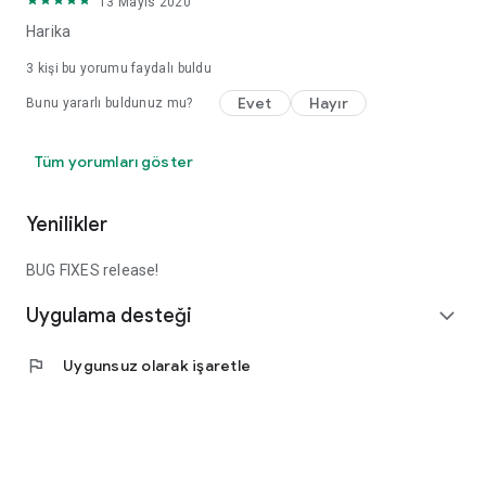
13 Mayıs 2020
Harika
3
kişi bu yorumu faydalı buldu
Evet
Hayır
Bunu yararlı buldunuz mu?
Tüm yorumları göster
Yenilikler
BUG FIXES release!
Uygulama desteği
expand_more
flag
Uygunsuz olarak işaretle