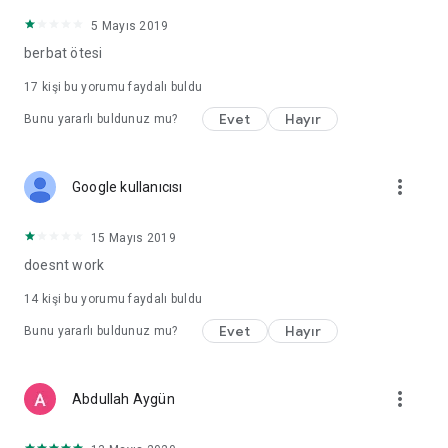
5 Mayıs 2019
berbat ötesi
17
kişi bu yorumu faydalı buldu
Evet
Hayır
Bunu yararlı buldunuz mu?
more_vert
Google kullanıcısı
15 Mayıs 2019
doesnt work
14
kişi bu yorumu faydalı buldu
Evet
Hayır
Bunu yararlı buldunuz mu?
more_vert
Abdullah Aygün