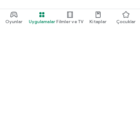
Oyunlar
Uygulamalar
Filmler ve TV
Kitaplar
Çocuklar
Google Play
Play Pass
Play Puanları
Hediye kartları
Kullan
Geri ödeme politikası
Çocuklar ve aile