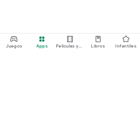
Juegos
Apps
Películas y
Libros
Infantiles
programas
Google Play
Play Pass
Play Points
Tarjetas de regalo
Canjear