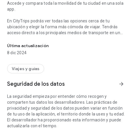
Accede y compara toda la movilidad de tu ciudad en una sola
app.
En CityTrips podrás ver todas las opciones cerca de tu
ubicación y elegir la forma más cómoda de viajar. Tendrás
acceso directo a los principales medios de transporte en un
Accede y compara toda la movilidad de tu ciudad en una sola app
mismo lugar.
Última actualización
¿Por qué CityTrips?
8 dic 2024
-
TODAS LAS OPCIONES:
accede a todas las ofertas de
movilidad en carsharing, motosharing, bicicleta, patinete,
Viajes y guías
VTC, taxi y transporte público.
-
AHORRA:
toma la mejor decisión en precio y tiempo.
Seguridad de los datos
arrow_forward
-
MUÉVETE EN BICI:
mira los carriles bici, dónde aparcar y los
puntos de reparación gratuitos.
La seguridad empieza por entender cómo recogen y
-
EN TIEMPO REAL:
conecta con el transporte público (metro,
comparten tus datos los desarrolladores. Las prácticas de
bus, tranvía, bici, VTC y taxi). Podrás ver el recorrido en vivo y
privacidad y seguridad de los datos pueden variar en función
guardar tus paradas favoritas.
de tu uso de la aplicación, el territorio donde la uses y tu edad.
-
BENEFICIOS EXCLUSIVOS:
aprovecha nuestras promociones
El desarrollador ha proporcionado esta información y puede
y descuentos para usuarios de la app.
actualizarla con el tiempo.
-
COMPARA:
revisa todas las opciones de movilidad que