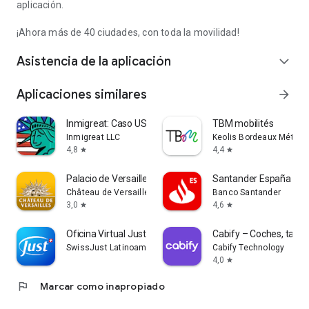
aplicación.
En
Santiago de Chile:
¡Ahora más de 40 ciudades, con toda la movilidad!
- Transporte público
Asistencia de la aplicación
expand_more
¡Y muchas más! CityTrips está presente en más de 40
ciudades.
Aplicaciones similares
arrow_forward
Queremos escucharte. Si necesitas dejarnos una consulta o
quieres saber más, habla con nosotros en
Inmigreat: Caso USCIS y Corte
TBM mobilités
hola@gocitytrips.com
Inmigreat LLC
Keolis Bordeaux Métropo
4,8
4,4
star
star
Palacio de Versailles
Santander España
Château de Versailles
Banco Santander
3,0
4,6
star
star
Oficina Virtual Just
Cabify – Coches, taxis
SwissJust Latinoamerica
Cabify Technology
4,0
star
flag
Marcar como inapropiado