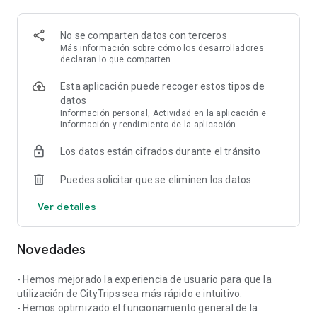
tengas cerca y filtra por tiempo, precio, impacto ecológico y
distancia o combina diferentes opciones en un mismo
trayecto.
No se comparten datos con terceros
Más información
sobre cómo los desarrolladores
¿Dónde estamos y qué encontrarás en nuestra app?
declaran lo que comparten
Esta aplicación puede recoger estos tipos de
En
Barcelona:
datos
- Motosharing: Cooltra, Acciona, Yego, Tucycle
Información personal, Actividad en la aplicación e
- Bicicleta compartida: Bicing, Cooltra, Ridemovi-e
Información y rendimiento de la aplicación
- Taxi Ecològic, Cabify
- Todo el transporte público
Los datos están cifrados durante el tránsito
En
Madrid:
Puedes solicitar que se eliminen los datos
- Motosharing: Acciona, Cooltra
- Carsharing: Free2Move, Sharenow, Wible, Zity
Ver detalles
- Bicicleta compartida: Bicimad
- Taxi, Cabify, Uber
- Todo el transporte público
Novedades
En
Valencia:
- Hemos mejorado la experiencia de usuario para que la
- Motosharing: Acciona, Cooltra
utilización de CityTrips sea más rápido e intuitivo.
- Taxi, Cabify
- Hemos optimizado el funcionamiento general de la
- Todo el transporte público