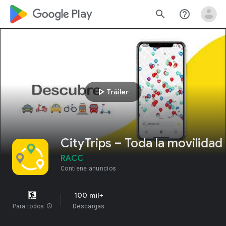
google_logo Play
search
help_outline
play_arrow
Tráiler
CityTrips – Toda la movilidad
RACC
Contiene anuncios
100 mil+
Para todos
info
Descargas