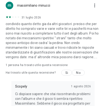
more_vert
massimiliano minucci
31 luglio 2026
condivido quanto detto gia da altri giocatori. preciso che per
diletto ho comprato varie e varie volte tiri e pacchetti ma non
sono mai riuscito a completare tutto il set degli album. Poi ho
notato dei meccanismi ripetitivi " strani" tanto che molto
spesso anticipo dove cadra' la pedina. Non credo
minimamente i tiri siano casuali e trovo ridicole le risposte
standardizzate di giustificazioni alle nostre osservazioni che
vengono date. ma d' altronde mica possono darci ragione.....
1 persona ha trovato utile questa recensione
Sì
No
Hai trovato utile questa recensione?
Scopely
1 agosto 2026
Ci dispiace sapere che stai riscontrando problemi
con l'album e che il gioco ti sembra ripetitivo
Massimiliano. Sebbene il gioco sia progettato per