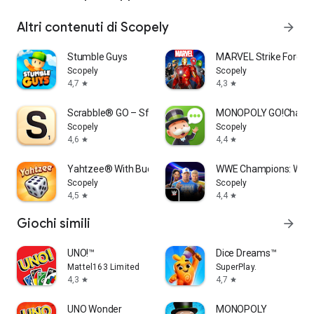
Altri contenuti di Scopely
arrow_forward
Stumble Guys
MARVEL Strike Force:
Scopely
Scopely
4,7
4,3
star
star
Scrabble® GO – Sfida di parole
MONOPOLY GO!Chat
Scopely
Scopely
4,6
4,4
star
star
Yahtzee® With Buddies
WWE Champions: Wres
Scopely
Scopely
4,5
4,4
star
star
Giochi simili
arrow_forward
UNO!™
Dice Dreams™️
Mattel163 Limited
SuperPlay.
4,3
4,7
star
star
UNO Wonder
MONOPOLY