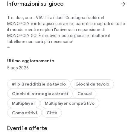
Informazioni sul gioco
arrow_forward
Tre, due, uno... VIA! Tira i dadi! Guadagna i soldi del
MONOPOLY e interagisci con amici, parenti e magnati di tutto
il mondo mentre esplori l'universo in espansione di
MONOPOLY GO! È il nuovo modo di giocare: ribaltare il
tabellone non sarà più necessario!
LANCIA i dadi per arricchirti, COSTRUISCI il tuo impero e realizza i
Prenditi una pausa!
Ultimo aggiornamento
Scappa, divertiti, sogna, progetta e resta in contatto con i tuoi
5 ago 2026
amici in questa nuova versione di MONOPOLY! Lasciati
guidare dal multimiliardario più amato da tutti, MR.
MONOPOLY, mentre esplori nuovi tabelloni a tema ispirati a
#1 più redditizie da tavolo
Giochi da tavolo
città famose, terre fantastiche e luoghi evocativi.
Giochi di strategia astratti
Casual
MONOPOLY GO!
Multiplayer
Multiplayer competitivo
Competitivi
Città
Goditi grafica e divertimento classici con un gameplay
pensato per il tuo telefono! Colleziona proprietà, costruisci
case e alberghi, pesca imprevisti e, naturalmente, guadagna i
Eventi e offerte
famosi soldi del MONOPOLY! Gioca con le tue pedine