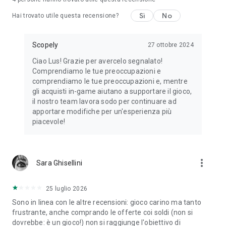
Installando questo gioco, accetti i termini degli accordi di
Sì
No
Hai trovato utile questa recensione?
licenza.
Scopely
27 ottobre 2024
Ciao Lus! Grazie per avercelo segnalato!
Comprendiamo le tue preoccupazioni e
comprendiamo le tue preoccupazioni e, mentre
gli acquisti in-game aiutano a supportare il gioco,
il nostro team lavora sodo per continuare ad
apportare modifiche per un'esperienza più
piacevole!
more_vert
Sara Ghisellini
25 luglio 2026
Sono in linea con le altre recensioni: gioco carino ma tanto
frustrante, anche comprando le offerte coi soldi (non si
dovrebbe: è un gioco!) non si raggiunge l'obiettivo di