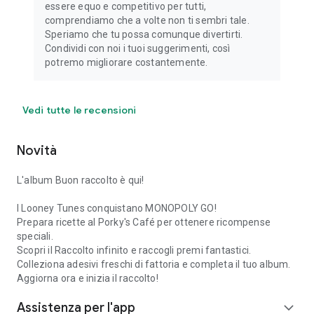
essere equo e competitivo per tutti,
comprendiamo che a volte non ti sembri tale.
Speriamo che tu possa comunque divertirti.
Condividi con noi i tuoi suggerimenti, così
potremo migliorare costantemente.
Vedi tutte le recensioni
Novità
L'album Buon raccolto è qui!
I Looney Tunes conquistano MONOPOLY GO!
Prepara ricette al Porky's Café per ottenere ricompense
speciali.
Scopri il Raccolto infinito e raccogli premi fantastici.
Colleziona adesivi freschi di fattoria e completa il tuo album.
Aggiorna ora e inizia il raccolto!
Assistenza per l'app
expand_more