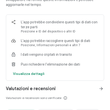
aggiornarle nel tempo.
Colleziona set di proprietà per costruire case, convertirle in
alberghi e ottenere maggiori profitti dall'affitto dei tuoi amici!
Ti basterà premere GO!
L'app potrebbe condividere questi tipi di dati con
GODITI LA CLASSICA ATMOSFERA DI MONOPOLY
terze parti
Posizione e ID del dispositivo o altri ID
Tira i dadi per divertirti con l'indimenticabile tabellone di
MONOPOLY che tutti noi amiamo. Con volti noti come MR.
L'app potrebbe raccogliere questi tipi di dati
MONOPOLY e grandi classici come la prigione, le stazioni, le
Posizione, Informazioni personali e altri 7
proprietà, le pedine e molto altro!
I dati vengono criptati in transito
GIOCA CON AMICI E PARENTI
Puoi richiedere l'eliminazione dei dati
Spazio alla socialità! Gioca con gli amici per sfruttare al
Visualizza dettagli
massimo i nuovi minigiochi come Probabilità, in cui tu e i tuoi
amici dovrete prendervi una pausa dalle marachelle per
collaborare!
Valutazioni e recensioni
arrow_forward
NUOVE OPPORTUNITÀ OGNI GIORNO
Valutazioni e recensioni sono verificate
info_outline
Gioca ai tornei o ai minigiochi Piovono premi e Afferra la
grana, e non dimenticarti di seguire i nostri eventi per