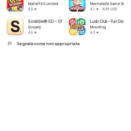
Mattel163 Limited
Marmalade Game Studi
4,5
4,1
4,99 USD
star
star
Scrabble® GO – Sfida di parole
Ludo Club - Fun Dice 
Scopely
Moonfrog
4,6
4,3
star
star
flag
Segnala come non appropriata