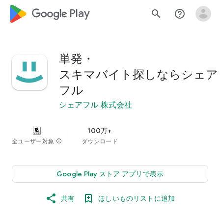
google_logo Play
search
help_outline
単発・
スキマバイト探しならシェア
フル
シェアフル 株式会社
100万+
全ユーザー対象
info
ダウンロード
Google Play ストア アプリで表示
共有
ほしいものリストに追加