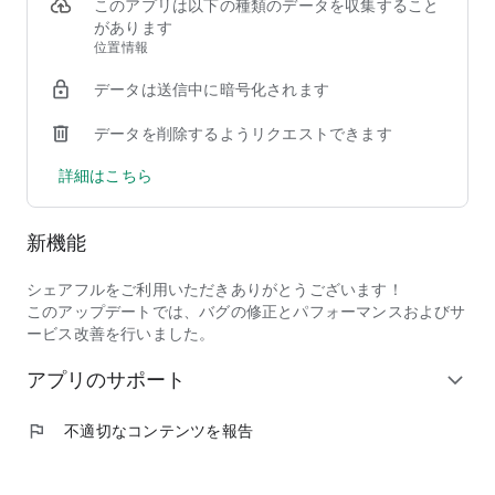
このアプリは以下の種類のデータを収集すること
●企業のレビューが確認できる
があります
実際にはたらいたユーザーのリアルな口コミをアプリ内でチェ
位置情報
ック可能なので、「思っていた仕事と違った…」そんなミスマ
データは送信中に暗号化されます
ッチを防げます！どんな現場なのか、雰囲気はどうかなど、事
前に情報を得られるので初めての方も安心です。
データを削除するようリクエストできます
●アプリの操作もかんたん！
詳細はこちら
アプリ内でバイト探しから登録、応募、勤務確認、振込まで完
結します。初めての方でも使いやすいシンプルな設計なのでス
キマ時間の有効活用がもっとラクに！
新機能
●こだわり条件での絞り込み検索が可能！
勤務地・職種・経験有無・時給/日給・勤務時間帯で検索がで
シェアフルをご利用いただきありがとうございます！
きるので、希望条件に合ったバイトがすぐに見つかります。通
このアップデートでは、バグの修正とパフォーマンスおよびサ
勤しやすいエリアや短時間の求人も探しやすく、自分のライフ
ービス改善を行いました。
スタイルに合わせて柔軟にはたらけます。
アプリのサポート
expand_more
●プッシュ通知ONでさらに探しやすい！
気になる/気に入った店舗の求人を「お気に入り」追加するこ
flag
不適切なコンテンツを報告
とで、新着求人が公開されたタイミングでプッシュ通知を受け
取れます！すぐに埋まりやすい早い者勝ち求人も、通知を活用
していち早く応募できます◎