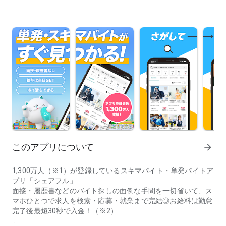
このアプリについて
arrow_forward
1,300万人（※1）が登録しているスキマバイト・単発バイトア
プリ「シェアフル」
面接・履歴書などのバイト探しの面倒な手間を一切省いて、ス
マホひとつで求人を検索・応募・就業まで完結◎お給料は勤怠
完了後最短30秒で入金！（※2）