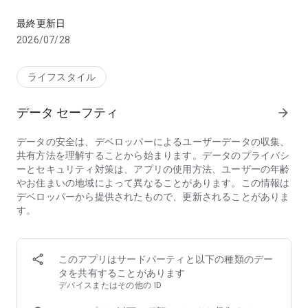
面接 履歴書なし 日払い 副業 仕事探し 日雇い
“1日だけ”のバイト、スポットワーク、短期バイト、日雇い、
日払い求人を多数掲載！
最終更新日
副業・Wワーク・ちょっとしたお小遣い稼ぎにも最適。スキマ
2026/07/28
バイト探しに特化した人気バイトアプリ「シェアフル（しぇあ
ふる）」で、今すぐスマホから仕事を検索！
ライフスタイル
【シェアフル（sharefull）の特徴】
データ セーフティ
arrow_forward
●1日単位ではたらける「単発バイト」「スキマバイト」「スポ
ットワーク」多数！
データの安全は、デベロッパーによるユーザーデータの収集、
面接・履歴書なしで、最短1時間～好きな時間に働ける！
共有方法を理解することから始まります。データのプライバシ
ーとセキュリティ対策は、アプリの使用方法、ユーザーの年齢
●最短30秒で振り込み
やお住まいの地域によって異なることがあります。この情報は
日払い・即払いも対応しているので、急な金欠でも安心のスピ
デベロッパーから提供されたもので、更新されることがありま
ード入金！
す。
●豊富な職種から選べる
事務・軽作業・イベントスタッフ・飲食店・コンビニ・販売・
ピッキング・清掃・物流をはじめとする70種以上の職種から選
このアプリはサードパーティと以下の種類のデー
べる！未経験歓迎・学歴不問・資格不要の求人もたくさん◎
タを共有することがあります
学生・主婦（主夫）・フリーター・社会人など、性別・年齢・
デバイスまたはその他の ID
職業問わず活躍中！