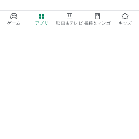
・大学生で、講義と講義の間のスキマ時間などの空いている時
間に効率よく働きたい
・試験期間や就活中など、固定のアルバイトは難しいけどスキ
ゲーム
アプリ
映画＆テレビ
書籍＆マンガ
キッズ
マ時間でサクッと稼ぎたい
・履歴書の準備や面接が面倒だけど、すぐに働きたい
・急な出費ですぐに副収入・Wワークでおこづかい稼ぎをした
い
・スキマバイトアプリ利用に慣れていて、より多くのアプリで
Google Play
求人を見て自分にあったスキマバイトを探したい
Play Pass
・転職先が決まり、新しい仕事が始まるまでの収入源が欲しい
Play Points
・興味のある仕事にチャレンジしてみたい
ギフトカード
コードを利用
・色々な仕事を経験してスキルアップしたい
払い戻しに関するポリシー
・好きな時に、好きな分だけ。自分のペースに合わせてシフト
を入れたい