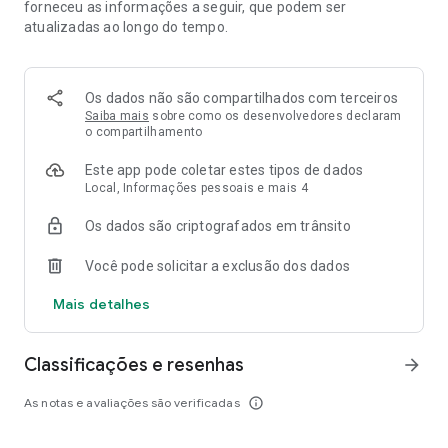
forneceu as informações a seguir, que podem ser
ajudar a aumentar a conscientização globalmente,
atualizadas ao longo do tempo.
incentivando outras pessoas a participar e querer fazer a
diferença também. Basta tirar uma selfie e compartilhá-la
com o mundo ... mostre a eles que você estava lá!
Os dados não são compartilhados com terceiros
mudando o mundo
Saiba mais
sobre como os desenvolvedores declaram
o compartilhamento
O spelfie pode mudar o mundo com eventos focados em
Este app pode coletar estes tipos de dados
tornar o mundo um lugar melhor, gostamos de chamar de
Local, Informações pessoais e mais 4
'eco-eventos'. Através do poder das mídias sociais, você
pode fazer parte do imenso movimento social de spelfie.
Os dados são criptografados em trânsito
spelfie coloca você na imagem de satélite para que você
possa compartilhar a imagem maior com outras pessoas
Você pode solicitar a exclusão dos dados
livre para usar
Mais detalhes
É totalmente gratuito para usuários, uau! Os parceiros e
patrocinadores preparam o evento spelfie, tudo o que você
Classificações e resenhas
arrow_forward
precisa fazer é escolher o evento no aplicativo spelfie, tirar
uma selfie e esperar a chegada do spelfie - simples.
As notas e avaliações são verificadas
info_outline