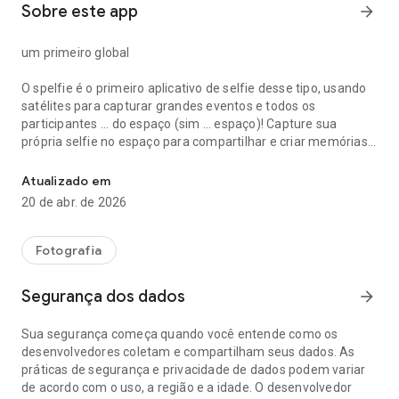
Sobre este app
arrow_forward
um primeiro global
O spelfie é o primeiro aplicativo de selfie desse tipo, usando
satélites para capturar grandes eventos e todos os
participantes ... do espaço (sim ... espaço)! Capture sua
própria selfie no espaço para compartilhar e criar memórias
spelfie - capturando suas experiências do espaço!
com amigos e familiares, é completamente fora deste
mundo ...
Atualizado em
20 de abr. de 2026
capturando experiências
Seu momento único de evento é capturado para sempre com
Fotografia
sua selfie do espaço. Crie um legado e capture memórias
como nunca antes. No aplicativo selfie, você pode reviver
Segurança dos dados
arrow_forward
todos os seus espíritos de novo e de novo!
Sua segurança começa quando você entende como os
um movimento social
desenvolvedores coletam e compartilham seus dados. As
práticas de segurança e privacidade de dados podem variar
spelfie é um movimento de pessoas que querem mudar o
de acordo com o uso, a região e a idade. O desenvolvedor
mundo e fazer a diferença. O poder de um spelfie pode