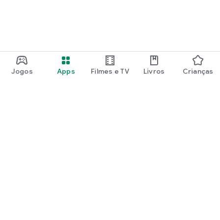
Jogos
Apps
Filmes e TV
Livros
Crianças
Google Play
Play Pass
Pontos do Play Points
Vales-presente
Resgatar