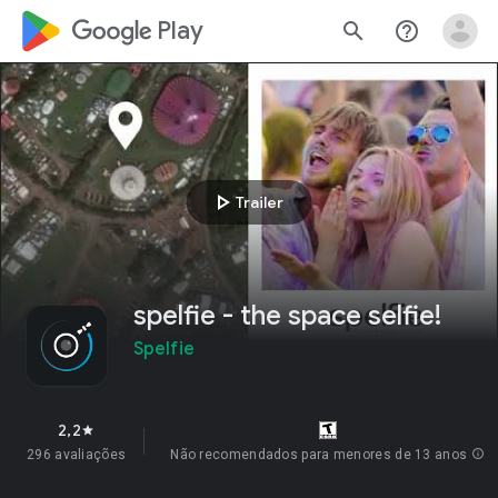
google_logo Play
search
help_outline
play_arrow
Trailer
spelfie - the space selfie!
Spelfie
2,2
star
296 avaliações
Não recomendados para menores de 13 anos
info