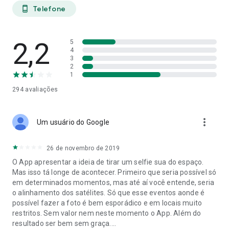
Telefone
phone_android
2,2
5
4
3
2
1
294
avaliações
more_vert
Um usuário do Google
26 de novembro de 2019
O App apresentar a ideia de tirar um selfie sua do espaço.
Mas isso tá longe de acontecer. Primeiro que seria possível só
em determinados momentos, mas até aí você entende, seria
o alinhamento dos satélites. Só que esse eventos aonde é
possível fazer a foto é bem esporádico e em locais muito
restritos. Sem valor nem neste momento o App. Além do
resultado ser bem sem graça....