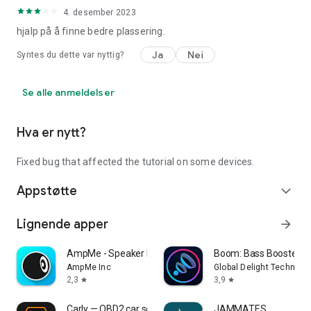
4. desember 2023
hjalp på å finne bedre plassering.
Ja
Nei
Syntes du dette var nyttig?
Se alle anmeldelser
Hva er nytt?
Fixed bug that affected the tutorial on some devices.
Appstøtte
expand_more
Lignende apper
arrow_forward
AmpMe - Speaker Booster
Boom: Bass Booster & 
AmpMe Inc
Global Delight Technolog
2,3
3,9
star
star
Carly — OBD2 car scanner
JAMMATES