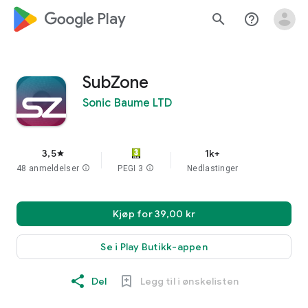
google_logo Play
search
help_outline
SubZone
Sonic Baume LTD
3,5
1k+
star
48 anmeldelser
info
PEGI 3
info
Nedlastinger
Kjøp for 39,00 kr
Se i Play Butikk-appen
Del
Legg til i ønskelisten