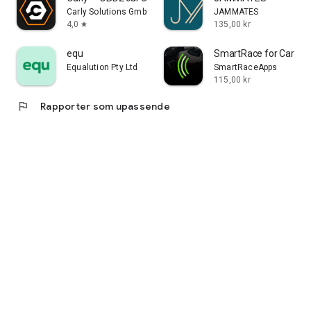
Carly Solutions GmbH & Co KG
JAMMATES
4,0
135,00 kr
star
equ
SmartRace for Carrera 
Equalution Pty Ltd
SmartRaceApps
115,00 kr
flag
Rapporter som upassende