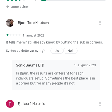
44
anmeldelser
more_vert
Bjørn Tore Knutsen
1. august 2023
It tells me what i already know, by putting the sub in corners.
Ja
Nei
Syntes du dette var nyttig?
Sonic Baume LTD
1. august 2023
Hi Bjørn, the results are different for each
individual's setup. Sometimes the best place is in
a corner but for many people it's not.
more_vert
Fjellaur1 Hulululu