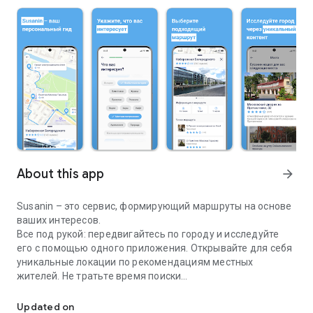
About this app
arrow_forward
Susanin – это сервис, формирующий маршруты на основе
ваших интересов.
Все под рукой: передвигайтесь по городу и исследуйте
его с помощью одного приложения. Открывайте для себя
уникальные локации по рекомендациям местных
жителей. Не тратьте время поиски
Персональные маршруты для ярких путешествий
достопримечательностей – создавайте впечатления с
первых минут.
Updated on