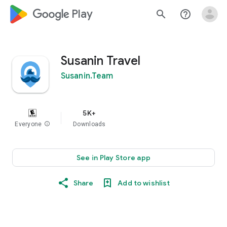
google_logo Play
search
help_outline
Susanin Travel
Susanin.Team
5K+
Everyone
info
Downloads
See in Play Store app
Share
Add to wishlist