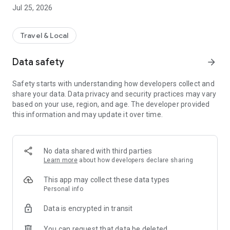
Узнавайте редкие факты
Jul 25, 2026
Местные жители - лучший источник информации о любом
городе. С их помощью мы внесли в ваши маршруты
необычные локации и уникальные истории. В Susanin вы
Travel & Local
не найдете банальных статей из интернета. Вам точно
будет, чем поделиться с друзьями.
Data safety
arrow_forward
Экономьте время на планировании
Отдайтесь отдыху на 100%. Susanin сам продумал путь и
Safety starts with understanding how developers collect and
культурно – развлекательную программу. Вам остается
share your data. Data privacy and security practices may vary
только выбрать понравившийся вариант.
based on your use, region, and age. The developer provided
Познакомьтесь с Россией поближе
this information and may update it over time.
Путешествуйте по крупным городам и небольшим
закуткам нашей необъятной. Убедитесь в том, что
внутренний туризм способен удивлять и дарить бурные
эмоции. Взгляните даже на знакомые места под новым
No data shared with third parties
углом.
Learn more
about how developers declare sharing
Выбирайте и делитесь
Вы можете выбрать проверенный маршрут от других
This app may collect these data types
пользователей, а также поделиться вашим. Расскажите о
Personal info
новых впечатлениях или поведайте о родном крае.
Data is encrypted in transit
Следуйте вашей индивидуальности
Отмечайте свои интересы, условие поездки и количество
You can request that data be deleted
свободного времени. Исходя из этого Susanin в любом