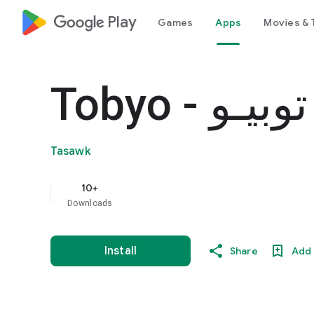
google_logo Play
Games
Apps
Movies & 
Tobyo - توبيـو
Tasawk
10+
Downloads
Install
Share
Add 