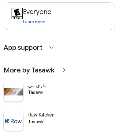
Everyone
Learn more
App support
expand_more
More by Tasawk
arrow_forward
ماري مي
Tasawk
Raw Kitchen
Tasawk