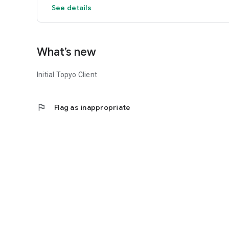
See details
What’s new
Initial Topyo Client
flag
Flag as inappropriate