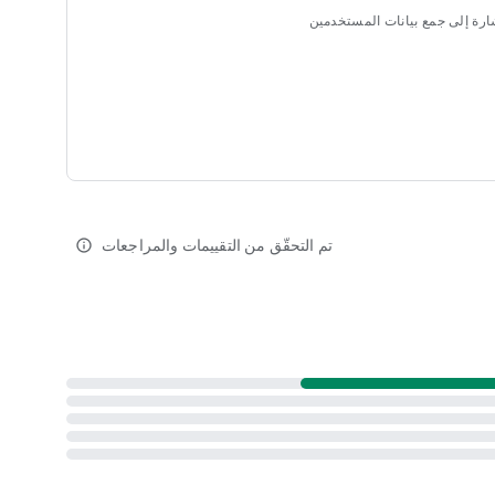
إشارة إلى جمع بيانات المستخدمين
تم التحقّق من التقييمات والمراجعات
info_outline