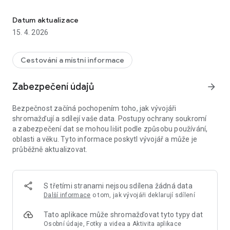
Mobilní průvodce vlastním tempem - s herci a autentickými průvod
Aplikace perfektně slouží návštěvníkům i autorům
komentovaných prohlídek s širokými možnostmi funkcionalit.
Datum aktualizace
15. 4. 2026
V aplikaci najdete:
- Audio průvodce - nechte se provést vlastním tempem s
možnosti auto-play
Cestování a místní informace
- Mapky a plánky
- Augmentovanou a virtuální realitu (AR/VR) - podívejte se jak
Zabezpečení údajů
arrow_forward
vypadal Točník v době největší slávy nebo navštivte Sázavský
klášter a přeneste se do hry Kingdom come: Deliverance
Bezpečnost začíná pochopením toho, jak vývojáři
- QR kódy - pro pohodlné načtení bodu zájmu
shromažďují a sdílejí vaše data. Postupy ochrany soukromí
- Přeneseme vás do nepřístupných míst a nádherných
a zabezpečení dat se mohou lišit podle způsobu používání,
interiérů
oblasti a věku. Tyto informace poskytl vývojář a může je
...
průběžně aktualizovat.
TourStories má nyní spoustu nových mobilních průvodců a s
partnery se chystají další! Pokud chcete mít svého průvodce v
této otevřené platformě mobilních průvodců, ozvěte se
S třetími stranami nejsou sdílena žádná data
info@tourstoriesapp.com
Další informace
o tom, jak vývojáři deklarují sdílení
Nechte se provést komentovanou prohlídkou vlastním audio
Tato aplikace může shromažďovat tyto typy dat
průvodcem ve vašem mobilu. Zjistíte spoustu zajímavostí a
Osobní údaje, Fotky a videa a Aktivita aplikace