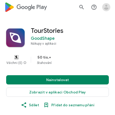
google_logo Play
search
help_outline
TourStories
GoodShape
Nákupy v aplikaci
50 tis.+
Všichni (E)
info
Stahování
Nainstalovat
Zobrazit v aplikaci Obchod Play
Sdílet
Přidat do seznamu přání