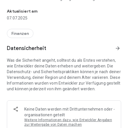
Optimierte App für die Realtime-Nachrichten des dpa-AFX ProFe
Finanznachrichten im deutschsprachigen Raum. Trader
haben mit dem dpa-AFX ProFeed den entscheidenden
Aktualisiert am
Vorsprung. »Schneller mehr wissen« ist am Finanzmarkt
07.07.2025
bares Geld wert. Einen großen Mehrwert bieten zum Beispiel
die Broker-Einstufungen. Deutliche Kurszielerhöhungen von
den großen Banken und Analysten-Häusern haben einen
Finanzen
starken Markteinfluss, den sich Trader zu Nutze machen
können können.
Datensicherheit
arrow_forward
Was die Sicherheit angeht, solltest du als Erstes verstehen,
wie Entwickler deine Daten erheben und weitergeben. Die
TraderFox hat rund um den dpa-AFX ProFeed eine perfekt
Datenschutz- und Sicherheitspraktiken können je nach deiner
optimierte App gebaut. Per Push-Notifications werden Sie
Verwendung, deiner Region und deinem Alter variieren. Diese
über wichtige Nachrichten informiert. Wenn eine Aktie nach
Informationen wurden vom Entwickler zur Verfügung gestellt
einer Unternehmensmeldung schnell um 2 % ansteigt, wird
und können jederzeit von ihm geändert werden.
sofort eine Echtzeit-Push-Notification ausgelöst. Ein anderes
Beispiel sind relevanten Analysten-Kaufempfehlungen. Wenn
eine große Investmentbank eine Aktie mit einem hohen
Kursziel zum Kauf empfiehlt, wird sofort ein News-Impact
Keine Daten werden mit Drittunternehmen oder -
erkannt und eine Push-Notification ermittelt.
organisationen geteilt
Weitere Informationen dazu, wie Entwickler Angaben
zur Weitergabe von Daten machen