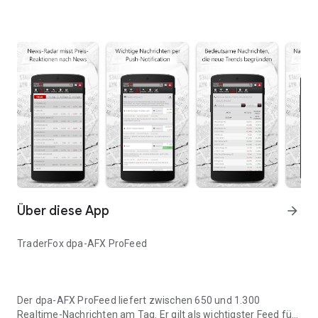
Über diese App
arrow_forward
TraderFox dpa-AFX ProFeed
Der dpa-AFX ProFeed liefert zwischen 650 und 1.300
Realtime-Nachrichten am Tag. Er gilt als wichtigster Feed für