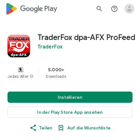
google_logo Play
search
help_outline
TraderFox dpa-AFX ProFeed
TraderFox
5.000+
Jedes Alter
info
Downloads
Installieren
In der Play Store App ansehen
Teilen
Auf die Wunschliste