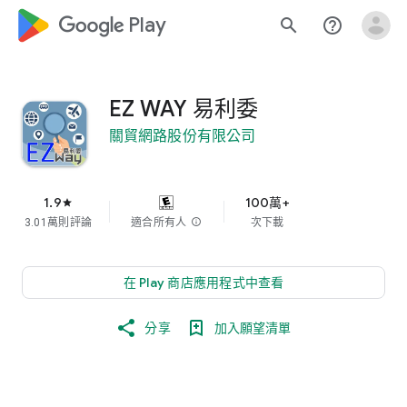
google_logo Play
search
help_outline
EZ WAY 易利委
關貿網路股份有限公司
1.9
100萬+
star
3.01萬則評論
適合所有人
info
次下載
在 Play 商店應用程式中查看
分享
加入願望清單