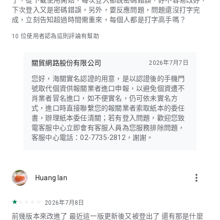
了，從下載使用開始，每次登入都說密碼錯誤，好不容易改好，
下次登入又是密碼錯誤，另外，要反應問題，問題還沒打字完
成，立刻告知超過時間需重來，每個人都是打字高手嗎？
10
位使用者認為這則評論有幫助
關貿網路股份有限公司
2026年7月7日
您好，海關實名認證的用意，是以認證後的手機門
號取代個資供報關業者進口申報，以避免個資遭不
肖業者冒名進口，如不便實名，仍可依未實名方
式，進口時直接聯繫您的報關業者索取紙本的委任
書，辦理紙本委任清關；若有登入問題，歡迎您致
電客服中心立即會有客服人員為您服務排除問題，
客服中心電話：02-7735-2812，謝謝。
more_vert
Huang Ian
2026年7月8日
前幾版本來改進了 最近這一版更新後又被登出了 還有那是什麼