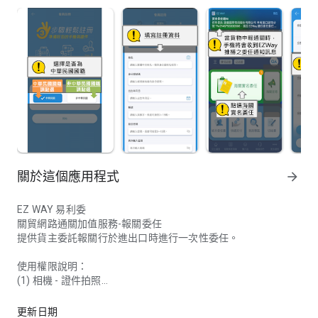
關於這個應用程式
arrow_forward
EZ WAY 易利委
關貿網路通關加值服務-報關委任
提供貨主委託報關行於進出口時進行一次性委任。
使用權限說明：
(1) 相機 - 證件拍照
EZWay易利委是報關委任App，於海外購物時完成實名認證，可
(2) 電話 - 撥打客服或報關行電話
(3) 讀取手機狀態 - 電信認證(註冊、實名委任使用)
更新日期