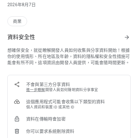
(4) 儲存空間 - 瀏覽圖片庫
2026年8月7日
※提醒您：
●為確保您的帳務安全，請勿使用經破解（如root/JB)之行動裝
商業
置，並且於裝置內安裝防護軟體。
資料安全性
arrow_forward
●為了有更佳的用戶體驗，本APP適用Android 5.0(含)以上的作
業系統，建議使用者將手機作業系統更新至最新版本(Android
想確保安全，就從瞭解開發人員如何收集與分享資料開始！根據
8.0(含)以上)。
你的使用情形、所在地區及年齡，資料的隱私權和安全性措施可
能會有所不同。這項資訊由開發人員提供，可能會隨時間更新。
●EZWAY蒐集之個人資料包括：
使用者之姓名、身分證統一編號、出生日期、聯絡方式(手機號
碼、電子信箱)等資訊。
不會與第三方分享資料
進一步瞭解
開發人員如何聲明資料分享事宜
這個應用程式可能會收集以下類型的資料
個人資訊和裝置 ID 或其他 ID
資料在傳輸時會加密
你可以要求系統刪除資料