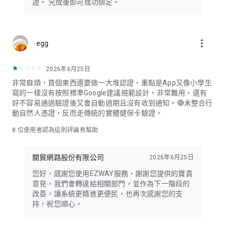
證。 完成後即可成功綁定。
more_vert
egg
2026年6月25日
非常麻煩，買個東西還要做一大堆認證，重點是App又像小學生
寫的一樣沒有按照標準Google建議規範設計，非常難用，還有
好不容易通過驗證後又會自動過期且沒有收到通知。🔴未整合行
動自然人憑證，反而走傳統的實體健保卡驗證。
8
位使用者認為這則評論有幫助
關貿網路股份有限公司
2026年6月25日
您好，感謝您使用EZWAY服務，謝謝您提供的寶貴
意見，我們會轉達給相關部門，並作為下一階段的
改善，讓系統更精進更便民，也再次感謝您的支
持，祝您順心。