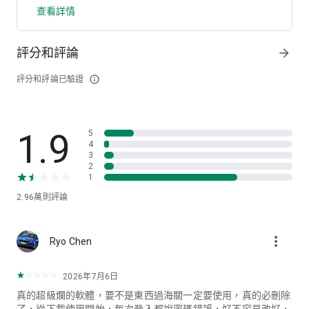
查看詳情
評分和評論
arrow_forward
評分和評論已驗證
info_outline
1.9
5
4
3
2
1
2.96萬
則評論
more_vert
Ryo Chen
2026年7月6日
真的超級爛的軟體，要不是東西過海關一定要使用，真的必刪除