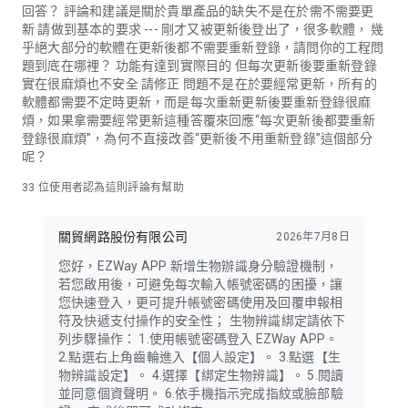
回答？ 評論和建議是關於貴單產品的缺失不是在於需不需要更
新 請做到基本的要求 --- 剛才又被更新後登出了，很多軟體， 幾
乎絕大部分的軟體在更新後都不需要重新登錄，請問你的工程問
題到底在哪裡？ 功能有達到實際目的 但每次更新後要重新登錄
實在很麻煩也不安全 請修正 問題不是在於要經常更新，所有的
軟體都需要不定時更新，而是每次重新更新後要重新登錄很麻
煩，如果拿需要經常更新這種答覆來回應“每次更新後都要重新
登錄很麻煩”，為何不直接改善“更新後不用重新登錄”這個部分
呢？
33
位使用者認為這則評論有幫助
關貿網路股份有限公司
2026年7月8日
您好，EZWay APP 新增生物辦識身分驗證機制，
若您啟用後，可避免每次輸入帳號密碼的困擾，讓
您快速登入，更可提升帳號密碼使用及回覆申報相
符及快遞支付操作的安全性； 生物辨識綁定請依下
列步驟操作： 1.使用帳號密碼登入 EZWay APP。
2.點選右上角齒輪進入【個人設定】。 3.點選【生
物辨識設定】。 4.選擇【綁定生物辨識】。 5.閱讀
並同意個資聲明。 6.依手機指示完成指紋或臉部驗