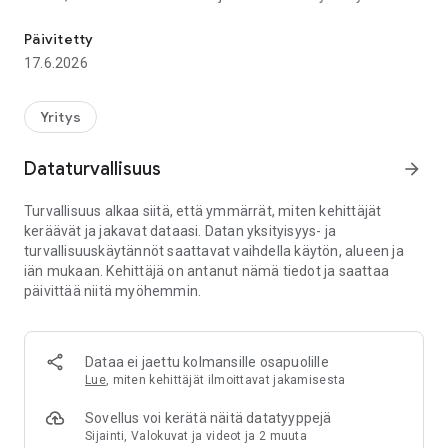
Visma M2 mobiilisovelluksella voit kuvata kuitit ja kerätä ajotiedot
Jos sinulla on laskujen tai suunnitelmien hyväksyntävastuu,
niin nyt voit hyväksyä lähes kaikki nämä tapahtumat suoraan
Päivitetty
Mobiilissa. Tarvittaessa voit myös käyttää M2 Blue -
17.6.2026
käyttöliittymää Mobiilin kautta.
M2 Mobiilin käyttö edellyttää, että sinulla on henkilökohtaiset
Yritys
tunnukset M2 SaaS-palveluun, ja että organisaatiosi on
ottanut mobiilitoiminnot käyttöön. Osa M2 Mobiilin
Dataturvallisuus
arrow_forward
toiminnallisuuksista on asiakaskohtaisesti valinnaisia
(käytössä / ei käytössä). M2 Mobiilin käyttöohjeen voit ladata
Turvallisuus alkaa siitä, että ymmärrät, miten kehittäjät
M2-selainkäyttöliittymän ohjevalikosta. Tarvittaessa kysy
keräävät ja jakavat dataasi. Datan yksityisyys- ja
lisätietoja organisaationne M2-Pääkäyttäjältä.
turvallisuuskäytännöt saattavat vaihdella käytön, alueen ja
iän mukaan. Kehittäjä on antanut nämä tiedot ja saattaa
Kiitos, että käytät M2 Mobiilia.
päivittää niitä myöhemmin.
Dataa ei jaettu kolmansille osapuolille
Lue
, miten kehittäjät ilmoittavat jakamisesta
Sovellus voi kerätä näitä datatyyppejä
Sijainti, Valokuvat ja videot ja 2 muuta