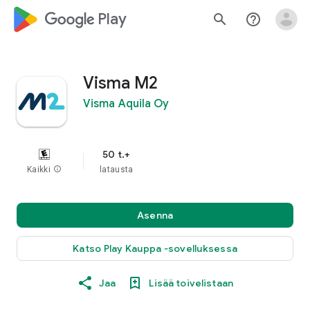
google_logo Play
search
help_outline
Visma M2
Visma Aquila Oy
50 t.+
Kaikki
info
latausta
Asenna
Katso Play Kauppa ‐sovelluksessa
Jaa
Lisää toivelistaan