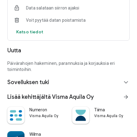
Data salataan siirron ajaksi
Voit pyytää datan poistamista
Katso tiedot
Uutta
Päivärahojen hakeminen, parannuksia ja korjauksia eri
toimintoihin.
Sovelluksen tuki
expand_more
Lisää kehittäjältä Visma Aquila Oy
arrow_forward
Numeron
Tiima
Visma Aquila Oy
Visma Aquila Oy
Wilma