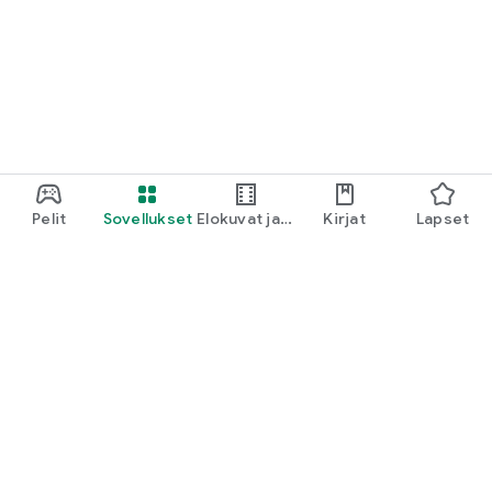
Pelit
Sovellukset
Elokuvat ja
Kirjat
Lapset
TV
Google Play
Play Pass
Play-pisteet