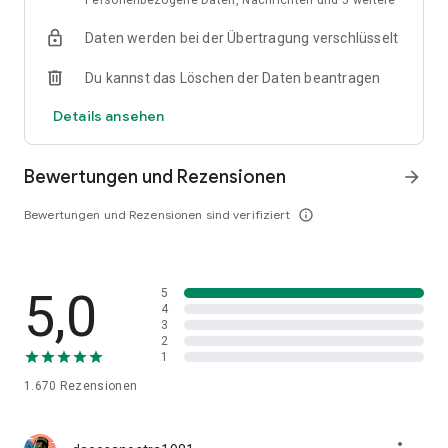
Personenbezogene Daten, Nachrichten und 5 weitere
11. Und noch viel mehr, was du entdecken musst!
Daten werden bei der Übertragung verschlüsselt
Lade dir die KISS FM App jetzt runter und bring dein
Du kannst das Löschen der Daten beantragen
Smartphone auf ein neues Level – mit 100 % HIPHOP & R'N'B!
Details ansehen
Bewertungen und Rezensionen
arrow_forward
Bewertungen und Rezensionen sind verifiziert
info_outline
5,0
5
4
3
2
1
1.670
Rezensionen