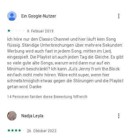
more_vert
Ein Google-Nutzer
9. Februar 2019
Ich höre nur den Classic Channel und hier läuft kein Song
flüssig. Ständige Unterbrechungen über mehrere Sekunden.
Werbung wird auch fast in jedem Song, mitten im Lied,
eingespielt. Die Playlist ist auch jeden Tag die Gleiche. Es gibt
so viele gute alte Songs, warum wird dann nur auf ein
Minimum beschränkt? Ich kann JLo's Jenny from the Block
einfach nicht mehr hören. Wäre echt super, wenn hier
schnellstmöglich etwas gegen die Störungen und die Playlist
getan wird. Danke
14
Personen fanden diese Bewertung hilfreich
more_vert
Nadja Leyla
26. Oktober 2022