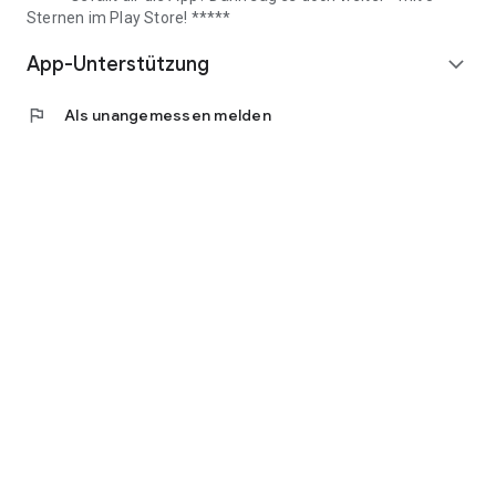
Sternen im Play Store! *****
App-Unterstützung
expand_more
flag
Als unangemessen melden