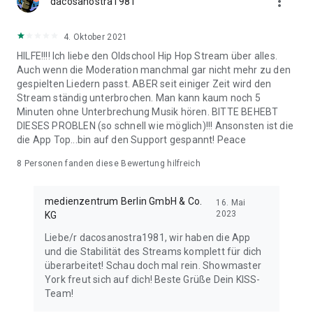
more_vert
dacosanostra1981
4. Oktober 2021
HILFE!!!! Ich liebe den Oldschool Hip Hop Stream über alles.
Auch wenn die Moderation manchmal gar nicht mehr zu den
gespielten Liedern passt. ABER seit einiger Zeit wird den
Stream ständig unterbrochen. Man kann kaum noch 5
Minuten ohne Unterbrechung Musik hören. BITTE BEHEBT
DIESES PROBLEN (so schnell wie möglich)!!! Ansonsten ist die
die App Top...bin auf den Support gespannt! Peace
8
Personen fanden diese Bewertung hilfreich
medienzentrum Berlin GmbH & Co.
16. Mai
2023
KG
Liebe/r dacosanostra1981, wir haben die App
und die Stabilität des Streams komplett für dich
überarbeitet! Schau doch mal rein. Showmaster
York freut sich auf dich! Beste Grüße Dein KISS-
Team!