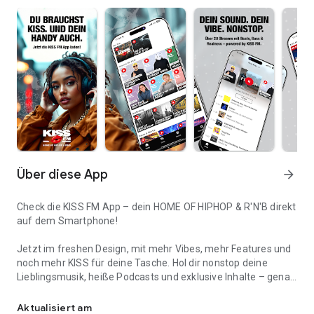
Über diese App
arrow_forward
Check die KISS FM App – dein HOME OF HIPHOP & R'N'B direkt
auf dem Smartphone!
Jetzt im freshen Design, mit mehr Vibes, mehr Features und
noch mehr KISS für deine Tasche. Hol dir nonstop deine
Lieblingsmusik, heiße Podcasts und exklusive Inhalte – genau
HOME OF HIPHOP & R'N'B
so, wie du sie liebst.
Aktualisiert am