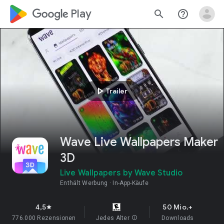
google_logo Play
search
help_outline
play_arrow
Trailer
Wave Live Wallpapers Maker
3D
Live Wallpapers by Wave Studio
Enthält Werbung
In-App-Käufe
4,5
50 Mio.+
star
776.000 Rezensionen
Jedes Alter
info
Downloads