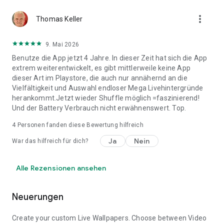
Kreativität und Vielfalt bietet diese App alles, was Sie
brauchen, um Ihren Bildschirm zu verwandeln.
more_vert
Thomas Keller
Entdecken Sie endlose Möglichkeiten mit auffälligen Designs
9. Mai 2026
wie Autotapeten, ruhigen Naturhintergründen und animierten
Parallaxeneffekten. Genießen Sie Kategorien wie coole
Benutze die App jetzt 4 Jahre. In dieser Zeit hat sich die App
Hintergrundbilder und dynamische Themen, die Ihren
extrem weiterentwickelt, es gibt mittlerweile keine App
Bildschirm frisch und aufregend halten. Ob Arbeit,
dieser Art im Playstore, die auch nur annähernd an die
Entspannung oder Unterhaltung – diese App stellt sicher,
Vielfältigkeit und Auswahl endloser Mega Livehintergründe
dass jedes Detail Ihre Persönlichkeit und Ihren Stil
herankommt.Jetzt wieder Shuffle möglich =faszinierend!
widerspiegelt.
Und der Battery Verbrauch nicht erwähnenswert. Top.
4
Personen fanden diese Bewertung hilfreich
Ja
Nein
War das hilfreich für dich?
Alle Rezensionen ansehen
Neuerungen
Create your custom Live Wallpapers. Choose between Video