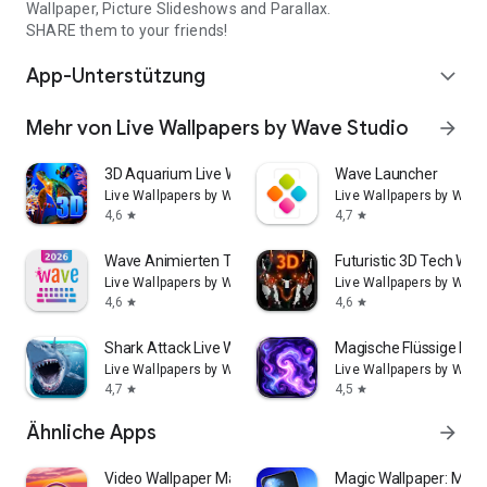
Wallpaper, Picture Slideshows and Parallax.
SHARE them to your friends!
App-Unterstützung
expand_more
Mehr von Live Wallpapers by Wave Studio
arrow_forward
3D Aquarium Live Wallpaper
Wave Launcher
Live Wallpapers by Wave Studio
Live Wallpapers by Wave
4,6
4,7
star
star
Wave Animierten Tastatur
Futuristic 3D Tech Wal
Live Wallpapers by Wave Studio
Live Wallpapers by Wave
4,6
4,6
star
star
Shark Attack Live Wallpaper HD
Magische Flüssige Hin
Live Wallpapers by Wave Studio
Live Wallpapers by Wave
4,7
4,5
star
star
Ähnliche Apps
arrow_forward
Video Wallpaper Maker Lite
Magic Wallpaper: Magic