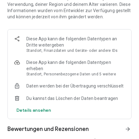
Verwendung, deiner Region und deinem Alter variieren. Diese
reicht. Erstellen Sie Ihre eigenen Meisterwerke mit dem
Informationen wurden vom Entwickler zur Verfügung gestellt
erweiterten Wallpaper Maker, einem Tool, mit dem Sie Ihren
und können jederzeit von ihm geändert werden.
Bildschirm mit Overlays, Touch-Effekten und lebendigen
Animationen individuell gestalten können. Entdecken Sie
atemberaubende 4K-Hintergrundbilder, die auf jeder
Bildschirmgröße scharfe und lebendige Bilder liefern.
Diese App kann die folgenden Datentypen an
Tauchen Sie ein in eine Vielzahl von Designs, darunter auch
Dritte weitergeben
aufwendige 3D-Hintergrundbilder, um Ihr Gerät
Standort, Finanzdaten und Geräte- oder andere IDs
hervorzuheben und Ihre Persönlichkeit widerzuspiegeln.
Jedes Detail ist so gestaltet, dass Ihr Telefon zu einer
Diese App kann die folgenden Datentypen
Leinwand der Selbstdarstellung wird.
erheben
Standort, Personenbezogene Daten und 5 weitere
Gehen Sie über Hintergrundbilder hinaus und personalisieren
Daten werden bei der Übertragung verschlüsselt
Sie jeden Aspekt Ihres Telefons. Verleihen Sie Ihrem
Tipperlebnis Spannung mit benutzerdefinierten Tastaturen
Du kannst das Löschen der Daten beantragen
mit stilvollen Schriftarten, animierten Effekten und
dynamischen Designs. Wählen Sie aus Optionen wie Emoji-
Details ansehen
Tastaturen oder ästhetischen Tastaturen, die sich nahtlos an
den Stil Ihres Bildschirms anpassen. Ergänzen Sie Ihr Setup
mit kostenlosen Klingeltönen, einzigartigen Soundeffekten
Bewertungen und Rezensionen
arrow_forward
und interaktiven Funktionen. Die App bietet Ihnen außerdem
ansprechende, lustige Hintergrundbilder, coole Hintergründe