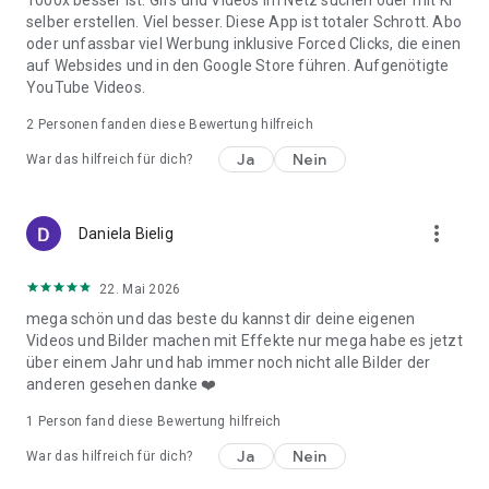
1000x besser ist. Gifs und Videos im Netz suchen oder mit KI
Designs suchen, die App bietet die Vielfalt, die Sie brauchen,
selber erstellen. Viel besser. Diese App ist totaler Schrott. Abo
um Ihr Gerät spannend zu halten. Entdecken Sie coole
oder unfassbar viel Werbung inklusive Forced Clicks, die einen
Hintergrundbilder und künstlerische Tapetendesigns, die die
auf Websides und in den Google Store führen. Aufgenötigte
Personalisierung Ihres Telefons neu definieren.
YouTube Videos.
Treten Sie einer florierenden Community von Entwicklern bei,
2
Personen fanden diese Bewertung hilfreich
die Innovationen zum Leben erwecken. Teilen Sie Ihre
individuellen Designs, nehmen Sie an täglichen
Ja
Nein
War das hilfreich für dich?
Herausforderungen teil und erkunden Sie die Welt voller
Ideen anderer. Von künstlerischen Anime-Hintergrundbildern
bis hin zu saisonalen Favoriten bietet die App einen Raum für
more_vert
Daniela Bielig
Kreativität und Zusammenarbeit. Egal, ob Sie futuristisches
Design oder elegante Schlichtheit bevorzugen, die
Möglichkeiten sind endlos und Ihr Bildschirm wird sich immer
22. Mai 2026
frisch anfühlen.
mega schön und das beste du kannst dir deine eigenen
Videos und Bilder machen mit Effekte nur mega habe es jetzt
Erleben Sie fortschrittliche Anpassungstools, die über das
über einem Jahr und hab immer noch nicht alle Bilder der
Übliche hinausgehen. Erstellen Sie interaktive 3D-Live-
anderen gesehen danke ❤️
Hintergründe, entdecken Sie hochwertige Live-Hintergründe
und erweitern Sie Ihr Gerät mit interaktiven Funktionen.
1 Person fand diese Bewertung hilfreich
Personalisieren Sie jedes Detail, von den besten Tastaturen
Ja
Nein
War das hilfreich für dich?
bis hin zu eleganten kostenlosen Hintergrundbildern, um Ihr
Telefon wirklich zu Ihrem zu machen. Mit unübertroffener