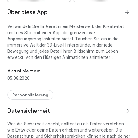
Über diese App
arrow_forward
Verwandeln Sie Ihr Gerät in ein Meisterwerk der Kreativität
und des Stils mit einer App, die grenzenlose
Anpassungsmöglichkeiten bietet. Tauchen Sie ein in die
immersive Welt der 3D-Live-Hintergründe, in der jede
Bewegung und jedes Detail Ihren Bildschirm zum Leben
erweckt. Von den flüssigen Animationen animierter
Passen Sie Ihr Gerät mit 3D-Live-Hintergründen, KI-Hintergründen
Hintergrundbilder bis hin zu den atemberaubenden Bildern
von Video-Live-Hintergrundbildern verleiht jedes Design
Aktualisiert am
Ihrem Gerät einen Hauch von Einzigartigkeit. Steigern Sie Ihre
05.08.2026
Personalisierung mit innovativen KI-Hintergrundbildern, die
Ihrem Stil und Ihren Vorlieben entsprechen, oder nutzen Sie
den interaktiven Charme dynamischer Hintergrundbilder.
Personalisierung
Unabhängig davon, ob Sie die Hintergrundbilder Ihres
Startbildschirms anpassen oder Ihre Sperrbildschirm-
Datensicherheit
arrow_forward
Hintergrundbilder verbessern, bietet diese App die Tools, mit
denen Sie sich voll und ganz entfalten können.
Was die Sicherheit angeht, solltest du als Erstes verstehen,
wie Entwickler deine Daten erheben und weitergeben. Die
Entdecken Sie eine umfangreiche Themenbibliothek, die von
Datenschutz- und Sicherheitspraktiken können je nach deiner
ruhigen Naturlandschaften bis hin zu futuristischen Designs