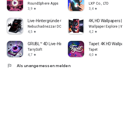
RoundSphere Apps
LXP Co., LTD
3,9
3,4
star
star
Live-Hintergründe 4D-Video 3D
4K, HD Wallpapers | B
Nebuchadnezzar DOO
Wallpaper Explore | Wall
4,5
4,2
star
star
GRUBL™ 4D Live-Hintergründe KI
Tapet: 4K HD Wallpape
TarrySoft
Tapet
4,7
4,0
star
star
flag
Als unangemessen melden