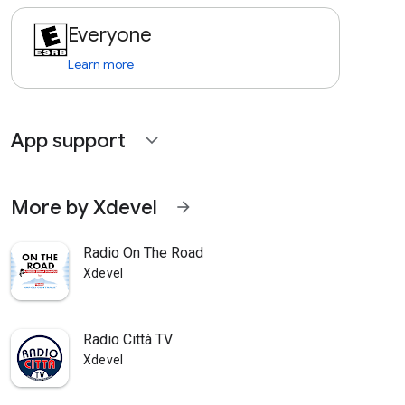
Everyone
Learn more
App support
expand_more
More by Xdevel
arrow_forward
Radio On The Road
Xdevel
Radio Città TV
Xdevel