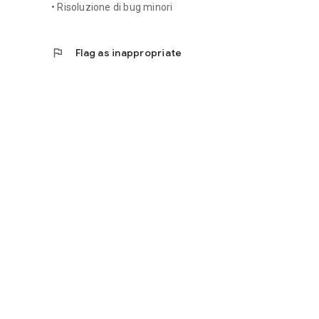
• Risoluzione di bug minori
flag
Flag as inappropriate