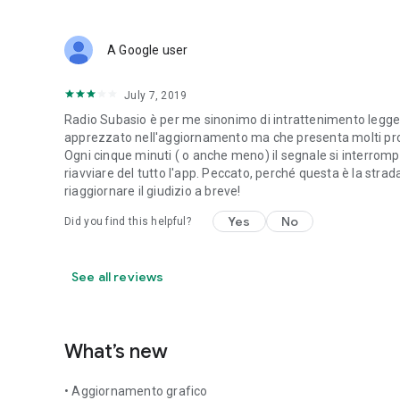
A Google user
July 7, 2019
Radio Subasio è per me sinonimo di intrattenimento legger
apprezzato nell'aggiornamento ma che presenta molti prob
Ogni cinque minuti ( o anche meno) il segnale si interromp
riavviare del tutto l'app. Peccato, perché questa è la stra
riaggiornare il giudizio a breve!
Yes
No
Did you find this helpful?
See all reviews
What’s new
• Aggiornamento grafico