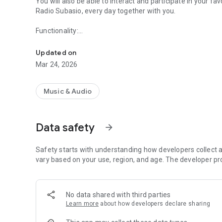
You will also be able to interact and participate in your fa
Radio Subasio, every day together with you.
Functionality:
By downloading the application you can listen to Radio S
• 5 music channels
• Sending messages live
Updated on
• Support for Android Auto and bluetooth car stereo
Mar 24, 2026
• Weekly schedule
• The News of Radio Subasio
• Subasio Top Ten
Music & Audio
• Jukebox: Request a song
• 3XTE: the three songs of your life
• For an hour of love: your love song
Data safety
arrow_forward
• Podcast: Don't miss a thing
• Your favorite songs
• Listening in the background
Safety starts with understanding how developers collect a
• Details of the track being played
vary based on your use, region, and age. The developer pr
• Social sharing
No data shared with third parties
Learn more
about how developers declare sharing