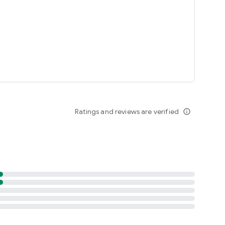
Ratings and reviews are verified
info_outline