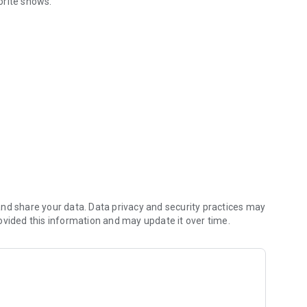
vorite shows.
ubasio always and everywhere.
nd share your data. Data privacy and security practices may
ovided this information and may update it over time.