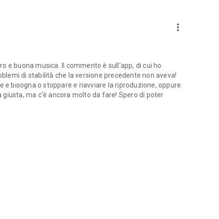
more_vert
o e buona musica. Il commento è sull'app, di cui ho
lemi di stabilità che la versione precedente non aveva!
e e bisogna o stoppare e riavviare la riproduzione, oppure
da giusta, ma c'è ancora molto da fare! Spero di poter