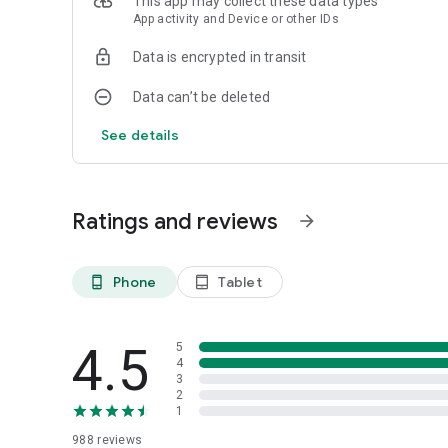
This app may collect these data types
App activity and Device or other IDs
Data is encrypted in transit
Data can’t be deleted
See details
Ratings and reviews
arrow_forward
Phone
Tablet
phone_android
tablet_android
4.5
5
4
3
2
1
988
reviews