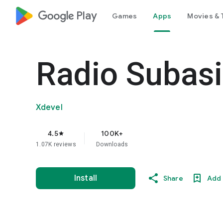
google_logo Play
Games
Apps
Movies & 
Radio Subas
Xdevel
4.5
100K+
star
1.07K reviews
Downloads
Install
Share
Add 