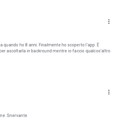
more_vert
da quando ho 8 anni. Finalmente ho scoperto l'app. È
per ascoltarla in backround mentre io faccio qualcos'altro
more_vert
one. Snervante.